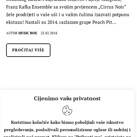
Franz Kafka Ensemble sa svojim prvijencem „Circus Noir“
žele prodrijeti u vaše uši i u vašim čulima izazvati potpunu
ekstazu! Nastali su 2014. razlazom grupe Peach Pit…
AUTOR
MUSIC BOX
25.02.2018.
PROČITAJ VIŠE
Cijenimo vašu privatnost
Koristimo kolačiće kako bismo poboljšali vaše iskustvo
pregledavanja, posluživali personalizirane oglase ili sadržaj i
O NAMA
IMPRESSUM
UVJETI KORIŠTENJA
analizirali naš promet. Klikom na "Prihvati sve", pristajete na