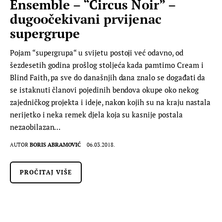
Ensemble – “Circus Noir” –
dugoočekivani prvijenac
supergrupe
Pojam “supergrupa“ u svijetu postoji već odavno, od
šezdesetih godina prošlog stoljeća kada pamtimo Cream i
Blind Faith, pa sve do današnjih dana znalo se događati da
se istaknuti članovi pojedinih bendova okupe oko nekog
zajedničkog projekta i ideje, nakon kojih su na kraju nastala
nerijetko i neka remek djela koja su kasnije postala
nezaobilazan…
AUTOR
BORIS ABRAMOVIĆ
06.03.2018.
PROČITAJ VIŠE