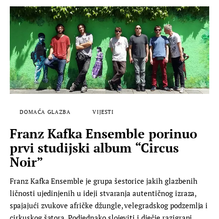
DOMAĆA GLAZBA
VIJESTI
Franz Kafka Ensemble porinuo
prvi studijski album “Circus
Noir”
Franz Kafka Ensemble je grupa šestorice jakih glazbenih
ličnosti ujedinjenih u ideji stvaranja autentičnog izraza,
spajajući zvukove afričke džungle, velegradskog podzemlja i
cirkuskog šatora. Podjednako slojeviti i dječje razigrani,