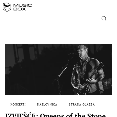
NASLOVNICA
DOMAĆA GLAZBA
STRANA GLAZBA
FILM
MUSIC BOX
KONCERTI
NASLOVNICA
STRANA GLAZBA
IZVJEŠĆE: Queens of the Stone