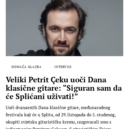
DOMAĆA GLAZBA
INTERVJUI
Veliki Petrit Çeku uoči Dana
klasične gitare: “Siguran sam da
će Splićani uživati!”
Uoči dvanaestih Dana klasične gitare, međunarodnog
festivala koji će u Splitu, od 29. listopada do 5. studenog,
okupiti svjetsku gitarističku kremu, razgovarali smo s
jedinstvenim Petritom Çekuom. S gitarističkim Triom