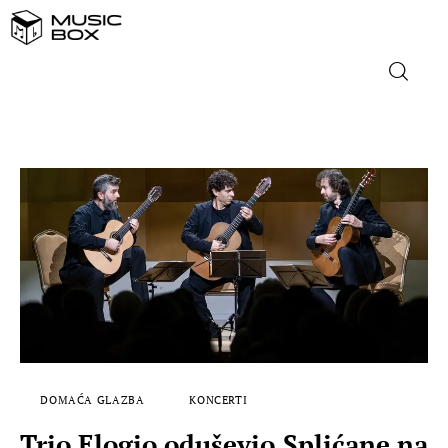
NASLOVNICA
DOMAĆA GLAZBA
STRANA GLAZBA
FILM
MUSIC BOX
DOMAĆA GLAZBA
KONCERTI
Trio Elogio oduševio Splićane na