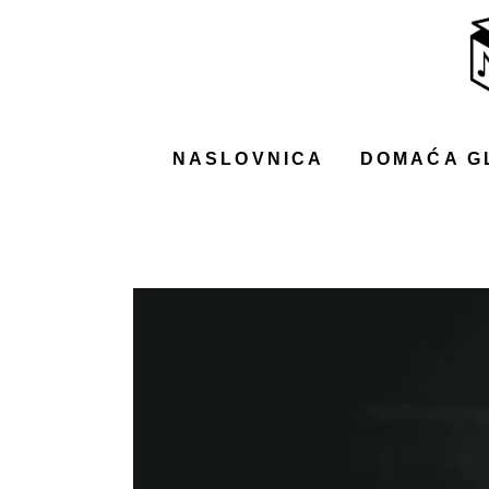
NASLOVNICA
DOMAĆA GLAZBA
STRANA GLAZBA
NASLOVNICA
DOMAĆA G
FILM
MUSIC BOX