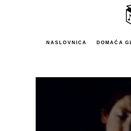
NASLOVNICA
DOMAĆA GLAZBA
STRANA GLAZBA
NASLOVNICA
DOMAĆA G
FILM
MUSIC BOX