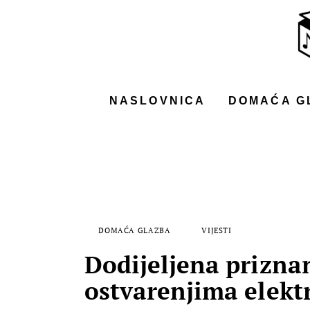
NASLOVNICA
DOMAĆA GLAZBA
STRANA GLAZBA
NASLOVNICA
DOMAĆA G
FILM
MUSIC BOX
DOMAĆA GLAZBA
VIJESTI
Dodijeljena prizna
ostvarenjima elekt