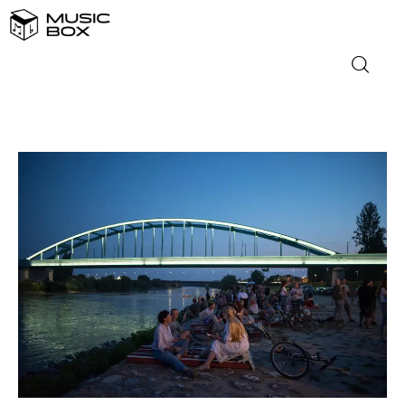
NASLOVNICA
DOMAĆA GLAZBA
STRANA GLAZBA
FILM
MUSIC BOX