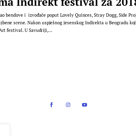
ma Indirekt festival za 201
ao bendove i izvođače poput Lovely Quinces, Stray Dogg, Side Proj
zbene scene. Nakon uspješnog jesenskog Indirekta u Beogradu koj
rt festival. U Savudriji,…