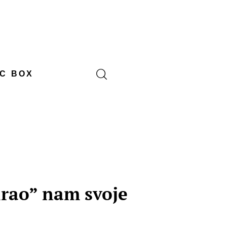
C BOX
irao” nam svoje