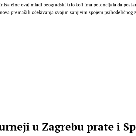
 Siniša čine ovaj mladi beogradski trio koji ima potencijala da post
iznova premašili očekivanja svojim sanjivim spojem psihodeličnog z
urneji u Zagrebu prate i Sp