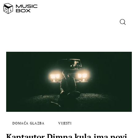
NASLOVNICA
DOMAĆA GLAZBA
STRANA GLAZBA
FILM
MUSIC BOX
DOMAĆA GLAZBA
VIJESTI
Kantautor Dimna kula ima novi