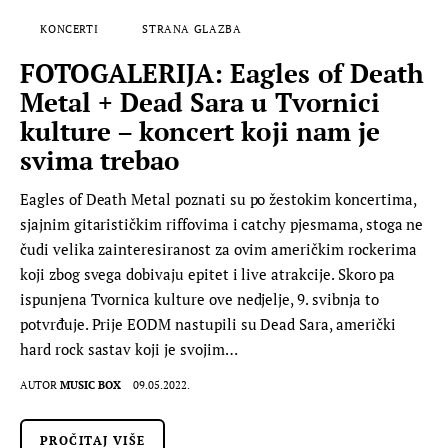
KONCERTI
STRANA GLAZBA
FOTOGALERIJA: Eagles of Death
Metal + Dead Sara u Tvornici
kulture – koncert koji nam je
svima trebao
Eagles of Death Metal poznati su po žestokim koncertima,
sjajnim gitarističkim riffovima i catchy pjesmama, stoga ne
čudi velika zainteresiranost za ovim američkim rockerima
koji zbog svega dobivaju epitet i live atrakcije. Skoro pa
ispunjena Tvornica kulture ove nedjelje, 9. svibnja to
potvrđuje. Prije EODM nastupili su Dead Sara, američki
hard rock sastav koji je svojim…
AUTOR
MUSIC BOX
09.05.2022.
PROČITAJ VIŠE