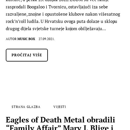
rasprodali Boogaloo i Tvornicu, ostavljajući iza sebe
razvaljene, znojne i opustošene klubove nakon višesatnog
rock’n’roll ludila. U Hrvatsku ovoga puta dolaze u sklopu
drugog dijela svjetske turneje kojom obilježavaju…
AUTOR
MUSIC BOX
27.09.2021.
PROČITAJ VIŠE
STRANA GLAZBA
VIJESTI
Eagles of Death Metal obradili
“Family Affair” Mary J. Blige i