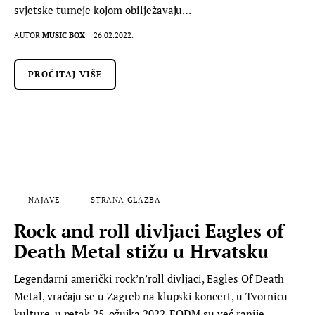
svjetske turneje kojom obilježavaju…
AUTOR
MUSIC BOX
26.02.2022.
PROČITAJ VIŠE
NAJAVE
STRANA GLAZBA
Rock and roll divljaci Eagles of
Death Metal stižu u Hrvatsku
Legendarni američki rock’n’roll divljaci, Eagles Of Death
Metal, vraćaju se u Zagreb na klupski koncert, u Tvornicu
kulture, u petak 25. ožujka 2022. EODM su već ranije