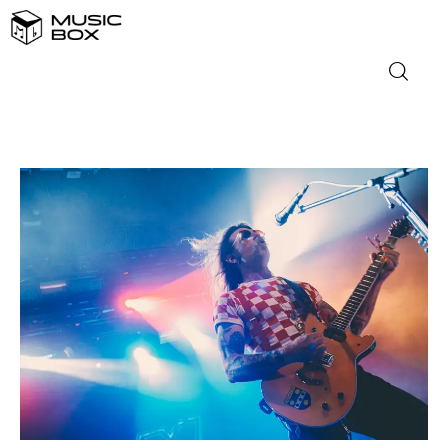
NASLOVNICA
DOMAĆA GLAZBA
STRANA GLAZBA
FILM
MUSIC BOX