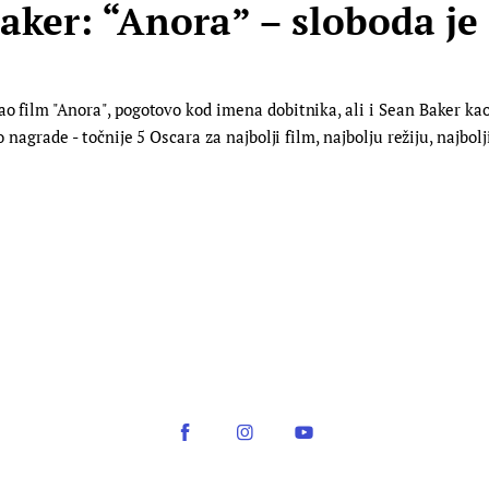
ker: “Anora” – sloboda je 
o film "Anora", pogotovo kod imena dobitnika, ali i Sean Baker kao 
o nagrade - točnije 5 Oscara za najbolji film, najbolju režiju, najbol