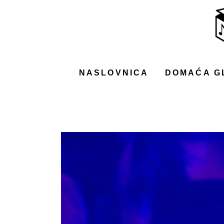
NASLOVNICA
DOMAĆA GLAZBA
STRANA GLAZBA
NASLOVNICA
DOMAĆA G
FILM
MUSIC BOX