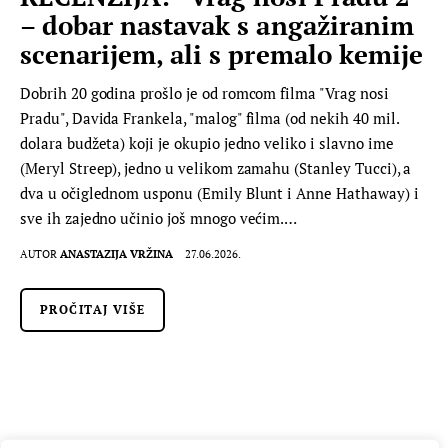
– dobar nastavak s angažiranim
scenarijem, ali s premalo kemije
Dobrih 20 godina prošlo je od romcom filma "Vrag nosi
Pradu", Davida Frankela, "malog" filma (od nekih 40 mil.
dolara budžeta) koji je okupio jedno veliko i slavno ime
(Meryl Streep), jedno u velikom zamahu (Stanley Tucci), a
dva u očiglednom usponu (Emily Blunt i Anne Hathaway) i
sve ih zajedno učinio još mnogo većim.…
AUTOR
ANASTAZIJA VRŽINA
27.06.2026.
PROČITAJ VIŠE