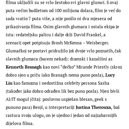
filma uključili su se vrlo žestoko svi glavni glumci. S ovaj 
puta većim budžetom od 100 milijuna dolara, film je već do 
sada vratio 7 puta više, a nije prošlo ni dva mjeseca od 
prikazivanja filma. Osim glavnih glumaca i ostala ekipa je 
ista: redateljsku palicu i dalje drži David Frankel, a 
scenarij opet potpisuju Brosh McKenna – Weisberger. 
Glumačkoj se postavi pridružilo još dvoje vrlo poznatih, čak 
slavnih glumaca (barem nekad): dramski i kazališni as 
Kenneth Branagh
 kao novi “dečko” Mirande Priestly (skroz 
dobro sjeo u priču iako Branagh nema puno posla),
 Lucy 
Liu
 kao famozna i nedostižna c
elebrity
 persona Sasha 
(također jako dobro odrađen lik bez puno posla). Njen bivši 
AI/IT mogul (čitaj: poslovno uspješan blesan, geek s 
pununo para) Benji, u interpretaciji
 Justina Therouxa,
 baš 
rastura svoju ulogu, on je ujedno i jedan od najzabavnijih 
dijelova filma.