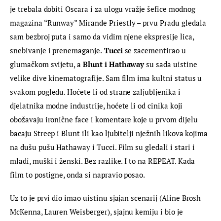
je trebala dobiti Oscara i za ulogu vražje šefice modnog 
magazina “Runway” Mirande Priestly – prvu Pradu gledala 
sam bezbroj puta i samo da vidim njene ekspresije lica, 
snebivanje i prenemaganje.
 Tucci
 se zacementirao u 
glumačkom svijetu, a 
Blunt i Hathaway
 su sada uistine 
velike dive kinematografije. Sam film ima kultni status u 
svakom pogledu. Hoćete li od strane zaljubljenika i 
djelatnika modne industrije, hoćete li od cinika koji 
obožavaju ironične face i komentare koje u prvom dijelu 
bacaju Streep i Blunt ili kao ljubitelji nježnih likova kojima 
na dušu pušu Hathaway i Tucci. Film su gledali i stari i 
mladi, muški i ženski. Bez razlike. I to na REPEAT. Kada 
film to postigne, onda si napravio posao.
Uz to je prvi dio imao uistinu sjajan scenarij (Aline Brosh 
McKenna, Lauren Weisberger), sjajnu kemiju i bio je 