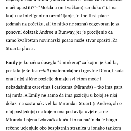
moći opustiti?”- “Možda u (mrtvačkom) sanduku?”). I na 
kraju uz inteligentno razmišljanje, in the first place 
(odmah na početku, ali to nitko ne sazna) odgovoran je za 
ponovni dolazak Andree u Runway, jer je procijenio da 
samo kvalitetan novinarski posao može stvar spasiti. Za 
Stuarta plus 5.
Emily
 je konačno dosegla “šminkeraj” za kojim je žudila, 
postala je šefica 
retail
 (maloprodajne) trgovine Diora, i sada 
ona i njoj slične pozicije drmaju svijetom mode i 
nekadašnjim carevima i caricama (Miranda) – tko ima para 
taj mrda. A Emily ne samo da ima poziciju u kojoj se njoj 
dolazi na sastanak: velika Miranda i Stuart (i Andrea, ali o 
njoj posljednjoj) na kojem ona postavlja uvjete, a ne 
Miranda i njena izdavačka kuća i to na način da je blago 
rečeno ucjenjuje oko besplatnih stranica u ionako tankom 