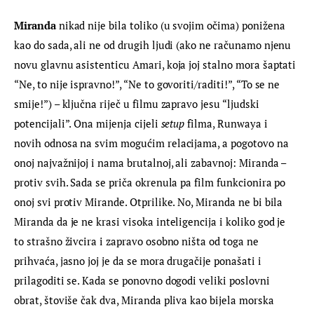
Miranda
 nikad nije bila toliko (u svojim očima) ponižena 
kao do sada, ali ne od drugih ljudi (ako ne računamo njenu 
novu glavnu asistenticu Amari, koja joj stalno mora šaptati 
“Ne, to nije ispravno!”, “Ne to govoriti/raditi!”, “To se ne 
smije!”) – ključna riječ u filmu zapravo jesu “ljudski 
potencijali”. Ona mijenja cijeli 
setup
 filma, Runwaya i 
novih odnosa na svim mogućim relacijama, a pogotovo na 
onoj najvažnijoj i nama brutalnoj, ali zabavnoj: Miranda – 
protiv svih. Sada se priča okrenula pa film funkcionira po 
onoj svi protiv Mirande. Otprilike. No, Miranda ne bi bila 
Miranda da je ne krasi visoka inteligencija i koliko god je 
to strašno živcira i zapravo osobno ništa od toga ne 
prihvaća, jasno joj je da se mora drugačije ponašati i 
prilagoditi se. Kada se ponovno dogodi veliki poslovni 
obrat, štoviše čak dva, Miranda pliva kao bijela morska 