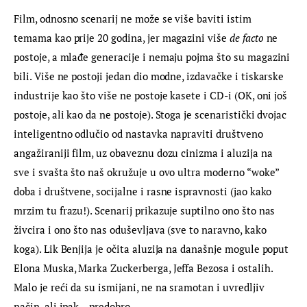
Film, odnosno scenarij ne može se više baviti istim 
temama kao prije 20 godina, jer magazini više 
de facto
 ne 
postoje, a mlađe generacije i nemaju pojma što su magazini 
bili. Više ne postoji jedan dio modne, izdavačke i tiskarske 
industrije kao što više ne postoje kasete i CD-i (OK, oni još 
postoje, ali kao da ne postoje). Stoga je scenaristički dvojac 
inteligentno odlučio od nastavka napraviti društveno 
angažiraniji film, uz obaveznu dozu cinizma i aluzija na 
sve i svašta što naš okružuje u ovo ultra moderno “woke” 
doba i društvene, socijalne i rasne ispravnosti (jao kako 
mrzim tu frazu!). Scenarij prikazuje suptilno ono što nas 
živcira i ono što nas oduševljava (sve to naravno, kako 
koga). Lik Benjija je očita aluzija na današnje mogule poput 
Elona Muska, Marka Zuckerberga, Jeffa Bezosa i ostalih. 
Malo je reći da su ismijani, ne na sramotan i uvredljiv 
način, ali ipak – predobro.