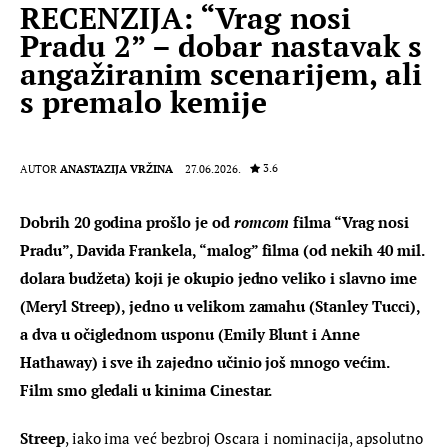
RECENZIJA: “Vrag nosi
Pradu 2” – dobar nastavak s
angažiranim scenarijem, ali
s premalo kemije
3.6
AUTOR
ANASTAZIJA VRŽINA
27.06.2026.
Dobrih 20 godina prošlo je od 
romcom
 filma “Vrag nosi 
Pradu”, Davida Frankela, “malog” filma (od nekih 40 mil. 
dolara budžeta) koji je okupio jedno veliko i slavno ime 
(Meryl Streep), jedno u velikom zamahu (Stanley Tucci), 
a dva u očiglednom usponu (Emily Blunt i Anne 
Hathaway) i sve ih zajedno učinio još mnogo većim. 
Film smo gledali u kinima Cinestar.
Streep
, iako ima već bezbroj Oscara i nominacija, apsolutno 