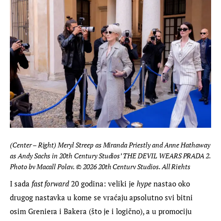
(Center – Right) Meryl Streep as Miranda Priestly and Anne Hathaway
as Andy Sachs in 20th Century Studios’ THE DEVIL WEARS PRADA 2.
Photo by Macall Polay. © 2026 20th Century Studios. All Rights
Reserved.
I sada
 fast forward
 20 godina: veliki je 
hype
 nastao oko 
drugog nastavka u kome se vraćaju apsolutno svi bitni 
osim Greniera i Bakera (što je i logično), a u promociju 