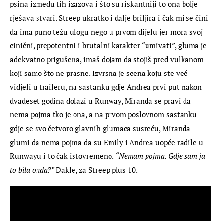
psina između tih izazova i što su riskantniji to ona bolje 
rješava stvari. Streep ukratko i dalje briljira i čak mi se čini 
da ima puno težu ulogu nego u prvom dijelu jer mora svoj 
cinični, prepotentni i brutalni karakter “umivati”, gluma je 
adekvatno prigušena, imaš dojam da stojiš pred vulkanom 
koji samo što ne prasne. Izvrsna je scena koju ste već 
vidjeli u traileru, na sastanku gdje Andrea prvi put nakon 
dvadeset godina dolazi u Runway, Miranda se pravi da 
nema pojma tko je ona, a na prvom poslovnom sastanku 
gdje se svo četvoro glavnih glumaca susreću, Miranda 
glumi da nema pojma da su Emily i Andrea uopće radile u 
Runwayu i to čak istovremeno. 
“Nemam pojma. Gdje sam ja 
to bila onda?” 
Dakle, za Streep plus 10.