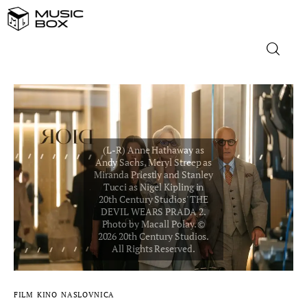
NASLOVNICA
DOMAĆA GLAZBA
STRANA GLAZBA
FILM
MUSIC BOX
FILM
KINO
NASLOVNICA