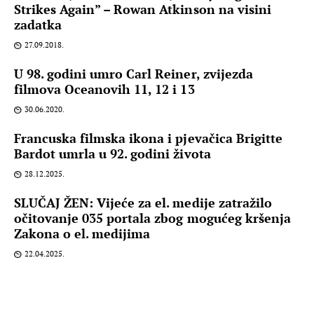
Strikes Again” – Rowan Atkinson na visini
zadatka
27.09.2018.
U 98. godini umro Carl Reiner, zvijezda
filmova Oceanovih 11, 12 i 13
30.06.2020.
Francuska filmska ikona i pjevačica Brigitte
Bardot umrla u 92. godini života
28.12.2025.
SLUČAJ ŽEN: Vijeće za el. medije zatražilo
očitovanje 035 portala zbog mogućeg kršenja
Zakona o el. medijima
22.04.2025.