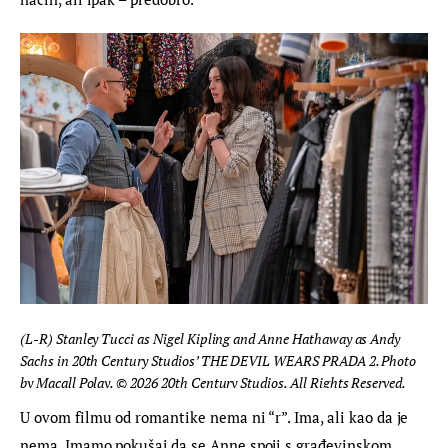
(L-R) Stanley Tucci as Nigel Kipling and Anne Hathaway as Andy
Sachs in 20th Century Studios’ THE DEVIL WEARS PRADA 2. Photo
by Macall Polay. © 2026 20th Century Studios. All Rights Reserved.
U ovom filmu od romantike nema ni “r”. Ima, ali kao da je 
nema. Imamo pokušaj da se Anne spoji s građevinskom 