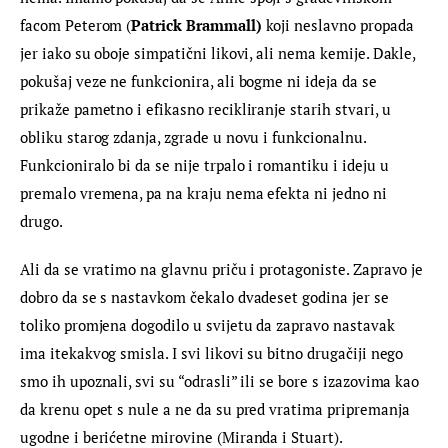
facom Peterom (
Patrick Brammall)
 koji neslavno propada 
jer iako su oboje simpatični likovi, ali nema kemije. Dakle, 
pokušaj veze ne funkcionira, ali bogme ni ideja da se 
prikaže pametno i efikasno recikliranje starih stvari, u 
obliku starog zdanja, zgrade u novu i funkcionalnu. 
Funkcioniralo bi da se nije trpalo i romantiku i ideju u 
premalo vremena, pa na kraju nema efekta ni jedno ni 
drugo.
Ali da se vratimo na glavnu priču i protagoniste. Zapravo je 
dobro da se s nastavkom čekalo dvadeset godina jer se 
toliko promjena dogodilo u svijetu da zapravo nastavak 
ima itekakvog smisla. I svi likovi su bitno drugačiji nego 
smo ih upoznali, svi su “odrasli” ili se bore s izazovima kao 
da krenu opet s nule a ne da su pred vratima pripremanja 
ugodne i berićetne mirovine (Miranda i Stuart).