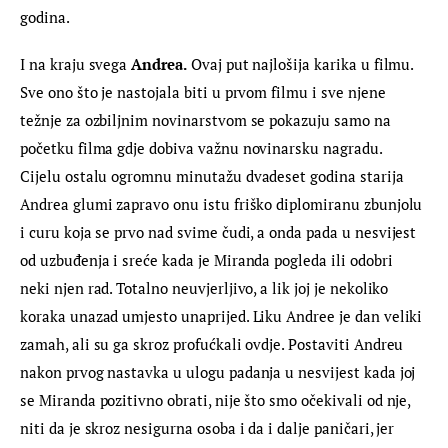
godina.
I na kraju svega 
Andrea.
 Ovaj put najlošija karika u filmu. 
Sve ono što je nastojala biti u prvom filmu i sve njene 
težnje za ozbiljnim novinarstvom se pokazuju samo na 
početku filma gdje dobiva važnu novinarsku nagradu. 
Cijelu ostalu ogromnu minutažu dvadeset godina starija 
Andrea glumi zapravo onu istu friško diplomiranu zbunjolu 
i curu koja se prvo nad svime čudi, a onda pada u nesvijest 
od uzbuđenja i sreće kada je Miranda pogleda ili odobri 
neki njen rad. Totalno neuvjerljivo, a lik joj je nekoliko 
koraka unazad umjesto unaprijed. Liku Andree je dan veliki 
zamah, ali su ga skroz profućkali ovdje. Postaviti Andreu 
nakon prvog nastavka u ulogu padanja u nesvijest kada joj 
se Miranda pozitivno obrati, nije što smo očekivali od nje, 
niti da je skroz nesigurna osoba i da i dalje paničari, jer 