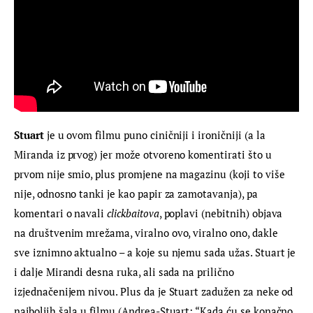
Stuart
 je u ovom filmu puno ciničniji i ironičniji (a la 
Miranda iz prvog) jer može otvoreno komentirati što u 
prvom nije smio, plus promjene na magazinu (koji to više 
nije, odnosno tanki je kao papir za zamotavanja), pa 
komentari o navali 
clickbaitova
, poplavi (nebitnih) objava 
na društvenim mrežama, viralno ovo, viralno ono, dakle 
sve iznimno aktualno – a koje su njemu sada užas. Stuart je 
i dalje Mirandi desna ruka, ali sada na prilično 
izjednačenijem nivou. Plus da je Stuart zadužen za neke od 
najboljih šala u filmu (Andrea-Stuart: “Kada ću se konačno 