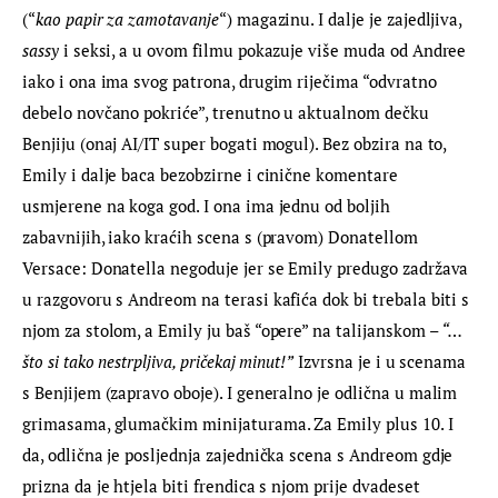
(“
kao papir za zamotavanje
“) magazinu. I dalje je zajedljiva, 
sassy
 i seksi, a u ovom filmu pokazuje više muda od Andree 
iako i ona ima svog patrona, drugim riječima “odvratno 
debelo novčano pokriće”, trenutno u aktualnom dečku 
Benjiju (onaj AI/IT super bogati mogul). Bez obzira na to, 
Emily i dalje baca bezobzirne i cinične komentare 
usmjerene na koga god. I ona ima jednu od boljih 
zabavnijih, iako kraćih scena s (pravom) Donatellom 
Versace: Donatella negoduje jer se Emily predugo zadržava 
u razgovoru s Andreom na terasi kafića dok bi trebala biti s 
njom za stolom, a Emily ju baš “opere” na talijanskom – 
“…
što si tako nestrpljiva, pričekaj minut!”
 Izvrsna je i u scenama 
s Benjijem (zapravo oboje). I generalno je odlična u malim 
grimasama, glumačkim minijaturama. Za Emily plus 10. I 
da, odlična je posljednja zajednička scena s Andreom gdje 
prizna da je htjela biti frendica s njom prije dvadeset 