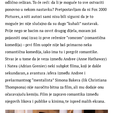
odlično režiran. To će reći: da li je moguće to sve ostvariti 
ponovno u nekom nastavku? Pretpostavljam da ni Fox 2000 
Pictures, a niti autori sami nisu bili sigurni da je to 
moguće jer nije slučajno da su dugo “kuhali” nastavak. 
Prije nego se bacim na osvrt drugog dijela, moram još 
pojasniti onaj izraz iz prve rečenice “romcom” (romantična 
komedija) – prvi film uopće nije baš primarno neka 
romantična komedija, iako ima tu i pregršt romantike. 
Stvar je u tome da je veza između Andree (Anne Hathaway) 
i Natea (Adrian Grenier) neki subplot filma, koji je dakle 
sekundaran, a avantura /afera između Andree i 
prešarmantnog “mentalista” Simona Bakera (lik Christiana 
Thompsona) nije naročito bitna za film, ali mu dodaje onu 
očaravajuću kemiju. Film je zapravo romantika između 
njegovih likova i publike u kinima, te ispred malih ekrana.