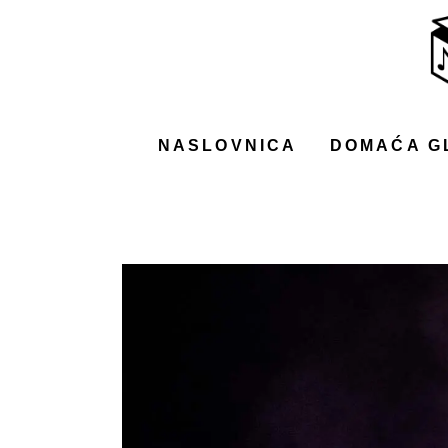
NASLOVNICA
DOMAĆA GLAZBA
STRANA GLAZBA
NASLOVNICA
DOMAĆA G
FILM
MUSIC BOX