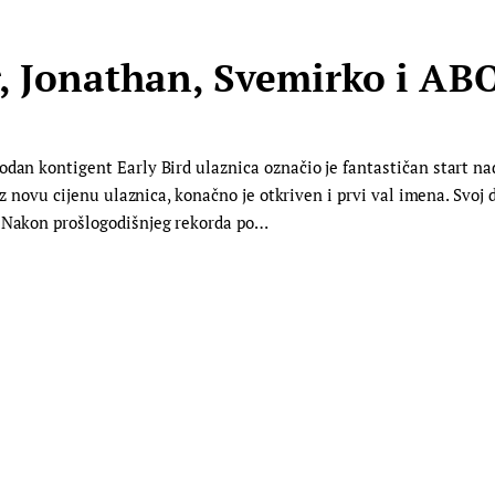
r, Jonathan, Svemirko i AB
odan kontigent Early Bird ulaznica označio je fantastičan start n
 Uz novu cijenu ulaznica, konačno je otkriven i prvi val imena. Svo
. Nakon prošlogodišnjeg rekorda po…