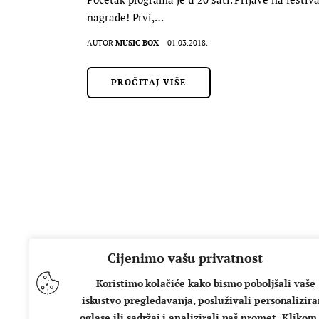
nagrade! Prvi,…
AUTOR
MUSIC BOX
01.03.2018.
PROČITAJ VIŠE
Cijenimo vašu privatnost
Koristimo kolačiće kako bismo poboljšali vaše
iskustvo pregledavanja, posluživali personalizir
oglase ili sadržaj i analizirali naš promet. Klikom