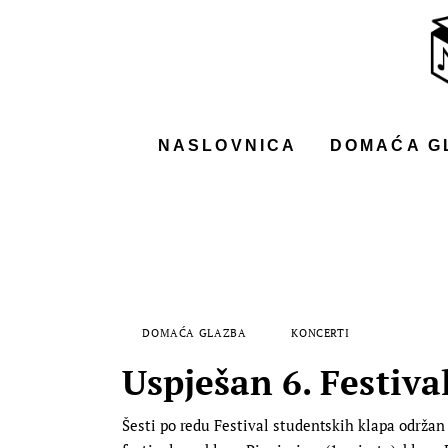
NASLOVNICA
DOMAĆA GLAZBA
STRANA GLAZBA
NASLOVNICA
DOMAĆA G
FILM
MUSIC BOX
DOMAĆA GLAZBA
KONCERTI
Uspješan 6. Festiva
Šesti po redu Festival studentskih klapa održan