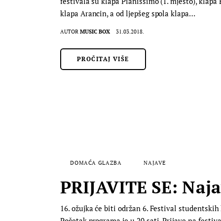
festivala su klapa Pianissimo (1. mjesto), klapa
klapa Arancin, a od ljepšeg spola klapa…
AUTOR
MUSIC BOX
31.03.2018.
PROČITAJ VIŠE
DOMAĆA GLAZBA
NAJAVE
PRIJAVITE SE: Najav
16. ožujka će biti održan 6. Festival studentski
Početak programa je u 20 sati. Prijave na festiva