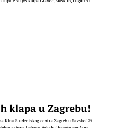
astupale su još klapa Gradec, Mašklin, Lugarin i
ih klapa u Zagrebu!
rima Kina Studentskog centra Zagreb u Savskoj 25.
m dobre zabave i pisme, čekaju i bogate novčane