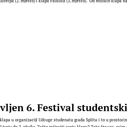
 Euterpa (2. mjesto) i klapa Falkuša (3. mjesto). Od muških klapa n
ljen 6. Festival studentsk
h klapa u organizaciji Udruge studenata grada Splita i to u prosto
l traju do 2. ožujka. Zašto prijaviti svoju klapu? Zato što vas, osi