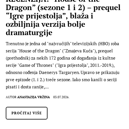
Dragon” (sezone 1 i 2) – prequel
“Igre prijestolja”, blaža i
ozbiljnija verzija bolje
dramaturgije
Trenutno je jedna od "najvrućijih" televizijskih (HBO) roba
serija "House of the Dragon" ("Zmajeva Kuća"), prequel
(prethodnik) za nekih 172 godina od događanja iz kultne
serije "Game of Thrones" ("Igra prijestolja", 2011.-2019.),
odnosno rođenja Daenerys Targaryen. Upravo se prikazuju
prve epizode (1. i 2.) treće sezone. Iako smo kanili o seriji
pisati i dosta ranije,…
AUTOR
ANASTAZIJA VRŽINA
03.07.2026.
PROČITAJ VIŠE