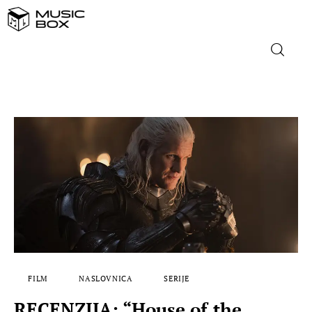
NASLOVNICA
DOMAĆA GLAZBA
STRANA GLAZBA
FILM
MUSIC BOX
FILM
NASLOVNICA
SERIJE
RECENZIJA: “House of the