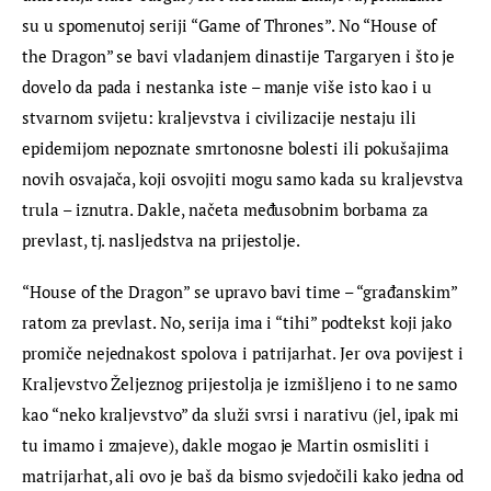
su u spomenutoj seriji “Game of Thrones”. No “House of 
the Dragon” se bavi vladanjem dinastije Targaryen i što je 
dovelo da pada i nestanka iste – manje više isto kao i u 
stvarnom svijetu: kraljevstva i civilizacije nestaju ili 
epidemijom nepoznate smrtonosne bolesti ili pokušajima 
novih osvajača, koji osvojiti mogu samo kada su kraljevstva 
trula – iznutra. Dakle, načeta međusobnim borbama za 
prevlast, tj. nasljedstva na prijestolje.
“House of the Dragon” se upravo bavi time – “građanskim” 
ratom za prevlast. No, serija ima i “tihi” podtekst koji jako 
promiče nejednakost spolova i patrijarhat. Jer ova povijest i 
Kraljevstvo Željeznog prijestolja je izmišljeno i to ne samo 
kao “neko kraljevstvo” da služi svrsi i narativu (jel, ipak mi 
tu imamo i zmajeve), dakle mogao je Martin osmisliti i 
matrijarhat, ali ovo je baš da bismo svjedočili kako jedna od 