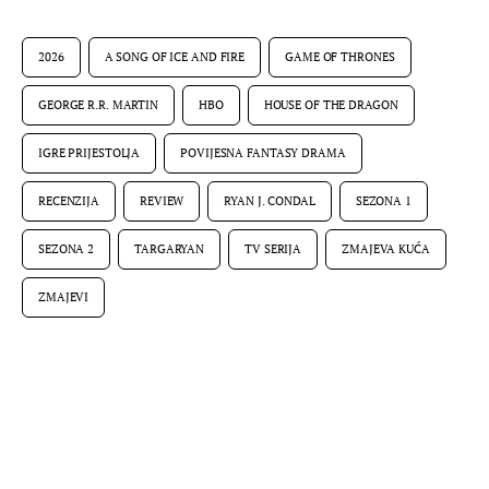
2026
A SONG OF ICE AND FIRE
GAME OF THRONES
GEORGE R.R. MARTIN
HBO
HOUSE OF THE DRAGON
IGRE PRIJESTOLJA
POVIJESNA FANTASY DRAMA
RECENZIJA
REVIEW
RYAN J. CONDAL
SEZONA 1
SEZONA 2
TARGARYAN
TV SERIJA
ZMAJEVA KUĆA
ZMAJEVI