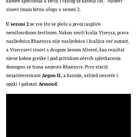
kamen spoticanja u seriji i razlog za kasniji rat. “Njihovi” 
sinovi imaju bitnu ulogu u sezoni 2.
U sezoni 2
 se sve što se plelo u prvoj raspliće 
nemilosrdnom žestinom. Nakon smrti kralja Viseysa, prava 
nasljednica Rhaenyra nije nasljednica i kraljica već 
outcast,
a Viserysevi sinovi s drugom ženom Alicent, kao rezultat 
njene kobne greške i pod pritiskom očevih spletkarenja 
domognu se trona umjesto Rhaenyre. Prvo stariji 
nezainteresirani 
Aegon II,
 a kasnije, uslijed nesreće i 
opaki i pakosni 
Aemond.