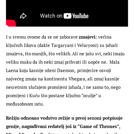
I u svemu ovome da se ne zaborave 
zmajevi:
 većina 
ključnih likova (dakle Targaryani i Velaryoni) su jahači 
zmajeva, što manjih, što velikih. Ali ne jašu svi, neki imaju 
veliku muku da ih neki zmaj prihvati ili uopće ne.  Mala 
Laena koju kasnije oženi Daemon,  primjerice osvoji 
najvećeg zmaja na kontinentu Vhegara, ali zmaj kasnije 
nesretnim slučajem promijeni jahača, i ne samo to, nego 
promijeni i Kuću što postane ključno “oružje” u 
međusobnom ratu.
Režiju odnosno vodstvo režije u prvoj sezoni potpisuje 
genije, nagrađivani redatelj još iz “Game of Thrones”, 