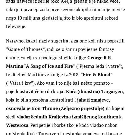
sada najveće iz serije (oko 9.4), a gledanje je nikad veće, 
iako je i prva epizoda prve sezone okupila ni manje ni više 
nego 10 milijuna gledatelja, što je bio apsolutni rekord 
televizije.
Naravno, kako i naziv sugerira, a za one koji nisu popratili 
“Game of Thrones”, radi se o žanru povijesne fantasy 
drame, za čiju su podlogu služile knjige 
George R.R. 
Martina “A Song of Ice and Fire”
 (“Pjesma leda i vatre”), 
te dijelovi Martinove knjige iz 2018.
 “Fire & Blood”
(“Vatra i krv”). Ako vam i to nije baš nešto poznato – 
pojednostavit ćemo do kraja: 
Kuća (dinastija) Targaryen,
koja je bila sposobna kontrolirati i 
jahati zmajeve
, 
osnovala je Iron Throne (Željezno prijestolje)
 na kojem 
sjedi 
vladar Sedmih Kraljevina izmišljenog kontinenta 
Westerosa
. Peripetije i borbe tko je kada vladao nakon 
uništenja Kuće Targaryen i nestanka zmajeva, prikazane 