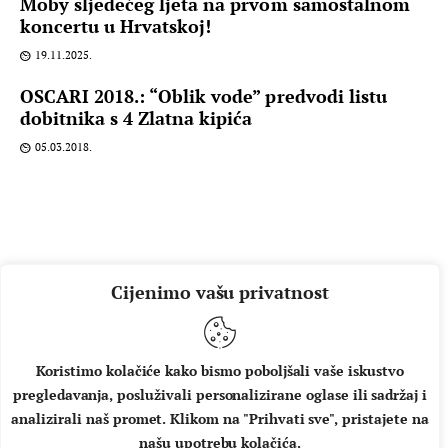
Moby sljedećeg ljeta na prvom samostalnom
koncertu u Hrvatskoj!
19.11.2025.
OSCARI 2018.: “Oblik vode” predvodi listu
dobitnika s 4 Zlatna kipića
05.03.2018.
Cijenimo vašu privatnost
Koristimo kolačiće kako bismo poboljšali vaše iskustvo
pregledavanja, posluživali personalizirane oglase ili sadržaj i
O NAMA
IMPRESSUM
UVJETI KORIŠTENJA
analizirali naš promet. Klikom na "Prihvati sve", pristajete na
našu upotrebu kolačića.