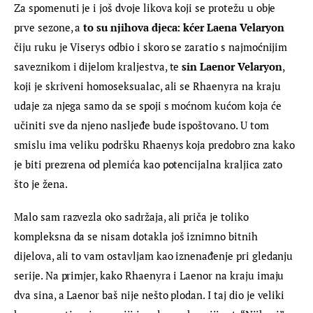
Za spomenuti je i još dvoje likova koji se protežu u obje 
prve sezone, a 
to su njihova djeca: kćer Laena Velaryon
čiju ruku je Viserys odbio i skoro se zaratio s najmoćnijim 
saveznikom i dijelom kraljestva, te 
sin Laenor Velaryon
, 
koji je skriveni homoseksualac, ali se Rhaenyra na kraju 
udaje za njega samo da se spoji s moćnom kućom koja će 
učiniti sve da njeno nasljeđe bude ispoštovano. U tom 
smislu ima veliku podršku Rhaenys koja predobro zna kako 
je biti prezrena od plemića kao potencijalna kraljica zato 
što je žena.
Malo sam razvezla oko sadržaja, ali priča je toliko 
kompleksna da se nisam dotakla još iznimno bitnih 
dijelova, ali to vam ostavljam kao iznenađenje pri gledanju 
serije. Na primjer, kako Rhaenyra i Laenor na kraju imaju 
dva sina, a Laenor baš nije nešto plodan. I taj dio je veliki 