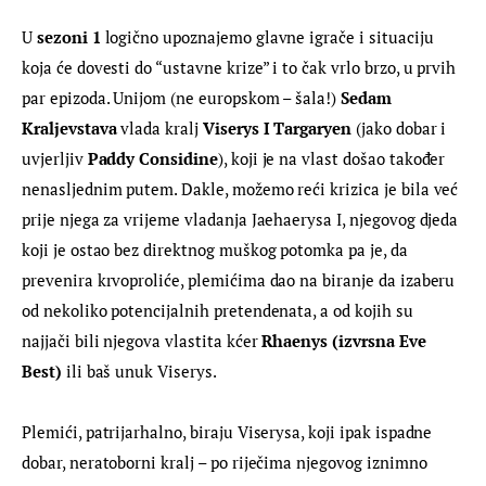
U
 sezoni 1
 logično upoznajemo glavne igrače i situaciju 
koja će dovesti do “ustavne krize” i to čak vrlo brzo, u prvih 
par epizoda. Unijom (ne europskom – šala!) 
Sedam 
Kraljevstava
 vlada kralj 
Viserys I Targaryen
 (jako dobar i 
uvjerljiv 
Paddy Considine
), koji je na vlast došao također 
nenasljednim putem. Dakle, možemo reći krizica je bila već 
prije njega za vrijeme vladanja Jaehaerysa I, njegovog djeda 
koji je ostao bez direktnog muškog potomka pa je, da 
prevenira krvoproliće, plemićima dao na biranje da izaberu 
od nekoliko potencijalnih pretendenata, a od kojih su 
najjači bili njegova vlastita kćer 
Rhaenys (izvrsna Eve 
Best)
 ili baš unuk Viserys.
Plemići, patrijarhalno, biraju Viserysa, koji ipak ispadne 
dobar, neratoborni kralj – po riječima njegovog iznimno 