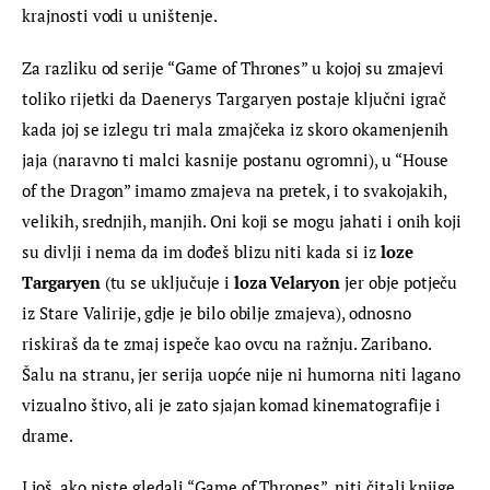
krajnosti vodi u uništenje.
Za razliku od serije “Game of Thrones” u kojoj su zmajevi 
toliko rijetki da Daenerys Targaryen postaje ključni igrač 
kada joj se izlegu tri mala zmajčeka iz skoro okamenjenih 
jaja (naravno ti malci kasnije postanu ogromni), u “House 
of the Dragon” imamo zmajeva na pretek, i to svakojakih, 
velikih, srednjih, manjih. Oni koji se mogu jahati i onih koji 
su divlji i nema da im dođeš blizu niti kada si iz
 loze 
Targaryen
 (tu se uključuje i 
loza Velaryon
 jer obje potječu 
iz Stare Valirije, gdje je bilo obilje zmajeva), odnosno 
riskiraš da te zmaj ispeče kao ovcu na ražnju. Zaribano. 
Šalu na stranu, jer serija uopće nije ni humorna niti lagano 
vizualno štivo, ali je zato sjajan komad kinematografije i 
drame.
I još, ako niste gledali “Game of Thrones”, niti čitali knjige 