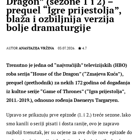
Dragon” (sezone 1 i 2) –
prequel “Igre prijestolja”,
blaža i ozbiljnija verzija
bolje dramaturgije
4.7
AUTOR
ANASTAZIJA VRŽINA
03.07.2026.
Trenutno je jedna od “najvrućijih” televizijskih (HBO) 
roba serija “House of the Dragon” (“Zmajeva Kuća”), 
prequel (prethodnik) za nekih 172 godina od događanja 
iz kultne serije “Game of Thrones” (“Igra prijestolja”, 
2011.-2019.), odnosno rođenja Daenerys Targaryen. 
Upravo se prikazuju prve epizode (1. i 2.) treće sezone. Iako 
smo kanili o seriji pisati i dosta ranije, ovo je zapravo 
najbolji trenutak, jer su ocjene za ove dvije nove epizode do 