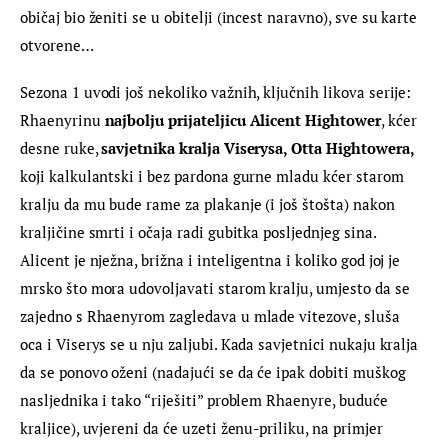
običaj bio ženiti se u obitelji (incest naravno), sve su karte 
otvorene…
Sezona 1 uvodi još nekoliko važnih, ključnih likova serije: 
Rhaenyrinu 
najbolju prijateljicu Alicent Hightower
, kćer 
desne ruke, 
savjetnika kralja Viserysa, Otta Hightowera,
koji kalkulantski i bez pardona gurne mladu kćer starom 
kralju da mu bude rame za plakanje (i još štošta) nakon 
kraljičine smrti i očaja radi gubitka posljednjeg sina. 
Alicent je nježna, brižna i inteligentna i koliko god joj je 
mrsko što mora udovoljavati starom kralju, umjesto da se 
zajedno s Rhaenyrom zagledava u mlade vitezove, sluša 
oca i Viserys se u nju zaljubi. Kada savjetnici nukaju kralja 
da se ponovo oženi (nadajući se da će ipak dobiti muškog 
nasljednika i tako “riješiti” problem Rhaenyre, buduće 
kraljice), uvjereni da će uzeti ženu-priliku, na primjer 