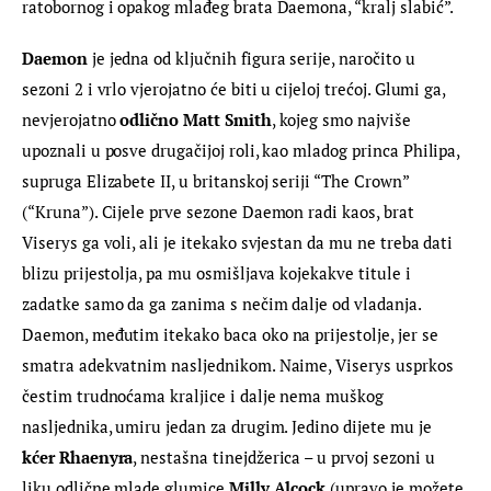
ratobornog i opakog mlađeg brata Daemona, “kralj slabić”.
Daemon
 je jedna od ključnih figura serije, naročito u 
sezoni 2 i vrlo vjerojatno će biti u cijeloj trećoj. Glumi ga, 
nevjerojatno 
odlično Matt Smith
, kojeg smo najviše 
upoznali u posve drugačijoj roli, kao mladog princa Philipa, 
supruga Elizabete II, u britanskoj seriji “The Crown” 
(“Kruna”). Cijele prve sezone Daemon radi kaos, brat 
Viserys ga voli, ali je itekako svjestan da mu ne treba dati 
blizu prijestolja, pa mu osmišljava kojekakve titule i 
zadatke samo da ga zanima s nečim dalje od vladanja. 
Daemon, međutim itekako baca oko na prijestolje, jer se 
smatra adekvatnim nasljednikom. Naime, Viserys usprkos 
čestim trudnoćama kraljice i dalje nema muškog 
nasljednika, umiru jedan za drugim. Jedino dijete mu je 
kćer Rhaenyra
, nestašna tinejdžerica – u prvoj sezoni u 
liku odlične mlade glumice 
Milly Alcock
 (upravo je možete 