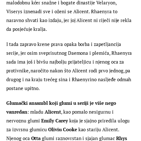
malodobnu kćer snažne i bogate dinastije Velaryon, 
Viserys iznenadi sve i oženi se Alicent. Rhaenyra to 
naravno shvati kao izdaju, jer joj Alicent ni riječi nije rekla 
da posjećuje kralja.
I tada zapravo krene prava opaka borba i zapetljancija 
serije, jer osim sveprisutnog Daemona i plemića, Rhaenyra 
sada ima još i bivšu najbolju prijateljicu i njenog oca za 
protivnike, naročito nakon što Alicent rodi prvo jednog, pa 
drugog i na kraju trećeg sina i Rhaenyrino nasljeđe odmah 
postane upitno.
Glumački ansambl koji glumi u seriji je više nego 
vanredan
: mladu 
Alicent
, kao pomalo nesigurnu i 
nervoznu glumi 
Emily Carey
 koja je sjajno priredila ulogu 
za izvrsnu glumicu 
Oliviu Cooke
 kao stariju Alicent. 
Njenog oca 
Otta
 glumi raznovrstan i sjajan glumac
 Rhys 