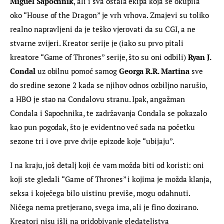
Miguel Sapochnik
, ali i sva ostala ekipa koja se okupila 
oko “House of the Dragon” je vrh vrhova. Zmajevi su toliko 
realno napravljeni da je teško vjerovati da su CGI, a ne 
stvarne zvijeri. Kreator serije je (iako su prvo pitali 
kreatore “Game of Thrones” serije, što su oni odbili)
 Ryan J. 
Condal
 uz obilnu pomoć samog 
Georga R.R. Martina
 sve 
do sredine sezone 2 kada se njihov odnos ozbiljno narušio, 
a HBO je stao na Condalovu stranu. Ipak, angažman 
Condala i Sapochnika, te zadržavanja Condala se pokazalo 
kao pun pogodak, što je evidentno već sada na početku 
sezone tri i ove prve dvije epizode koje “ubijaju”.
I na kraju, još detalj koji će vam možda biti od koristi: oni 
koji ste gledali “Game of Thrones” i kojima je možda klanja, 
seksa i koječega bilo uistinu previše, mogu odahnuti. 
Ničega nema pretjerano, svega ima, ali je fino dozirano. 
Kreatori nisu išli na pridobivanje gledateljstva 