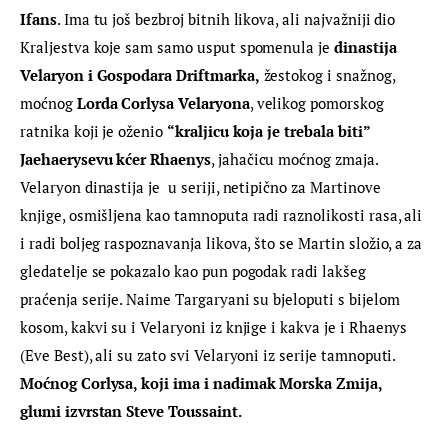
Ifans
. Ima tu još bezbroj bitnih likova, ali najvažniji dio 
Kraljestva koje sam samo usput spomenula je 
dinastija 
Velaryon i Gospodara Driftmarka,
 žestokog i snažnog, 
moćnog 
Lorda Corlysa Velaryona
, velikog pomorskog 
ratnika koji je oženio 
“kraljicu koja je trebala biti” 
Jaehaerysevu kćer Rhaenys
, jahačicu moćnog zmaja. 
Velaryon dinastija je  u seriji, netipično za Martinove 
knjige, osmišljena kao tamnoputa radi raznolikosti rasa, ali 
i radi boljeg raspoznavanja likova, što se Martin složio, a za 
gledatelje se pokazalo kao pun pogodak radi lakšeg 
praćenja serije. Naime Targaryani su bjeloputi s bijelom 
kosom, kakvi su i Velaryoni iz knjige i kakva je i Rhaenys 
(Eve Best), ali su zato svi Velaryoni iz serije tamnoputi. 
Moćnog Corlysa, koji ima i nadimak Morska Zmija, 
glumi izvrstan Steve Toussaint.