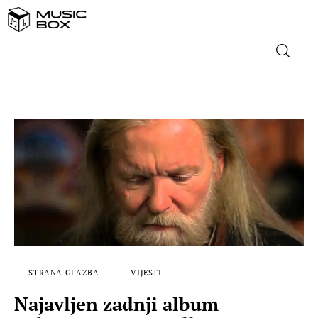
NASLOVNICA
DOMAĆA GLAZBA
STRANA GLAZBA
FILM
MUSIC BOX
STRANA GLAZBA
VIJESTI
Najavljen zadnji album