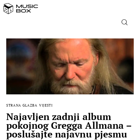
NASLOVNICA
DOMAĆA GLAZBA
STRANA GLAZBA
FILM
STRANA GLAZBA
VIJESTI
MUSIC BOX
Najavljen zadnji album
pokojnog Gregga Allmana –
poslušajte najavnu pjesmu