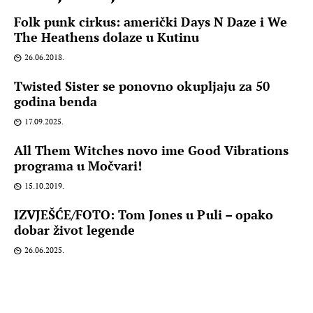
Folk punk cirkus: američki Days N Daze i We
The Heathens dolaze u Kutinu
26.06.2018.
Twisted Sister se ponovno okupljaju za 50
godina benda
17.09.2025.
All Them Witches novo ime Good Vibrations
programa u Močvari!
15.10.2019.
IZVJEŠĆE/FOTO: Tom Jones u Puli – opako
dobar život legende
26.06.2025.