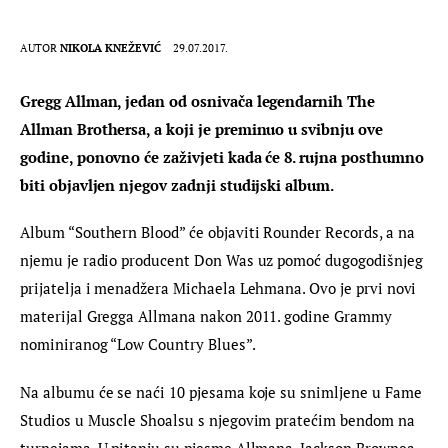
AUTOR
NIKOLA KNEŽEVIĆ
29.07.2017.
Gregg Allman, jedan od osnivača legendarnih The 
Allman Brothersa, a koji je preminuo u svibnju ove 
godine, ponovno će zaživjeti kada će 8. rujna posthumno 
biti objavljen njegov zadnji studijski album.
Album “Southern Blood” će objaviti Rounder Records, a na 
njemu je radio producent Don Was uz pomoć dugogodišnjeg 
prijatelja i menadžera Michaela Lehmana. Ovo je prvi novi 
materijal Gregga Allmana nakon 2011. godine Grammy 
nominiranog “Low Country Blues”.
Na albumu će se naći 10 pjesama koje su snimljene u Fame
Studios u Muscle Shoalsu s njegovim pratećim bendom na
turnejama. U pitanju su pjesme Allmana, Jackson Brownea,