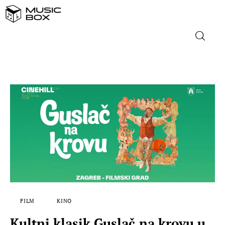
NASLOVNICA
DOMAĆA GLAZBA
STRANA GLAZBA
FILM
MUSIC BOX
FILM
KINO
Kultni klasik Guslač na krovu u