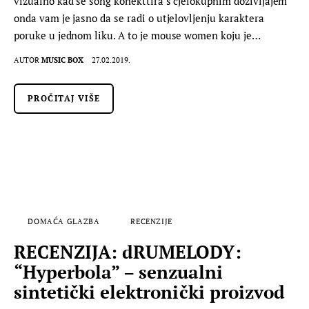
vizualno kad se song konekttira s cjelokupnim doživljajem
onda vam je jasno da se radi o utjelovljenju karaktera
poruke u jednom liku. A to je mouse women koju je…
AUTOR
MUSIC BOX
27.02.2019.
PROČITAJ VIŠE
DOMAĆA GLAZBA
RECENZIJE
RECENZIJA: dRUMELODY:
“Hyperbola” – senzualni
sintetički elektronički proizvod