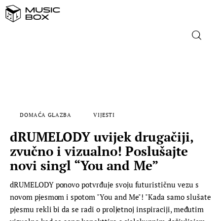
NASLOVNICA
DOMAĆA GLAZBA
DOMAĆA GLAZBA
VIJESTI
STRANA GLAZBA
dRUMELODY uvijek drugačiji,
FILM
zvučno i vizualno! Poslušajte
novi singl “You and Me”
MUSIC BOX
dRUMELODY ponovo potvrđuje svoju futurističnu vezu s
novom pjesmom i spotom "You and Me"! "Kada samo slušate
pjesmu rekli bi da se radi o proljetnoj inspiraciji, međutim