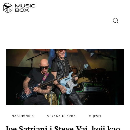
NASLOVNICA
DOMAĆA GLAZBA
STRANA GLAZBA
FILM
MUSIC BOX
NASLOVNICA
STRANA GLAZBA
VIJESTI
Joe Satriani i Steve Vai, koji kao