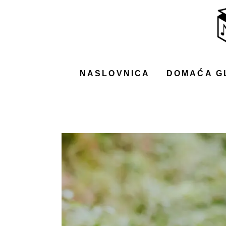
NASLOVNICA
DOMAĆA GLAZBA
STRANA GLAZBA
NASLOVNICA
DOMAĆA G
FILM
MUSIC BOX