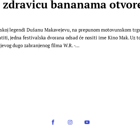
zdravicu bananama otvor
skoj legendi Dušanu Makavejevu, na prepunom motovunskom trgu o
iti, jedna festivalska dvorana odsad će nositi ime Kino Mak. Uz to
jevog dugo zabranjenog filma W.R. -…