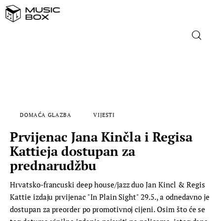
NASLOVNICA
DOMAĆA GLAZBA
DOMAĆA GLAZBA
VIJESTI
STRANA GLAZBA
Prvijenac Jana Kinčla i Regisa
FILM
Kattieja dostupan za
prednarudžbu
MUSIC BOX
Hrvatsko-francuski deep house/jazz duo Jan Kincl & Regis
Kattie izdaju prvijenac "In Plain Sight" 29.5., a odnedavno je
dostupan za preorder po promotivnoj cijeni. Osim što će se