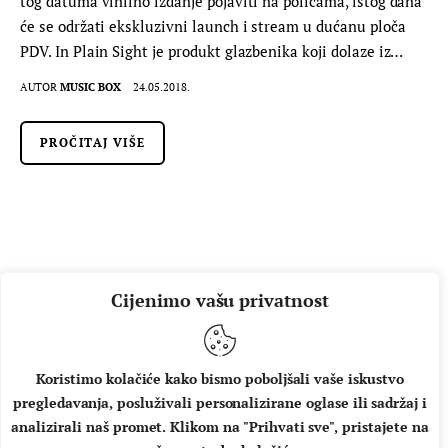
tog datuma vinilno izdanje pojaviti na policama, istog dana
će se održati ekskluzivni launch i stream u dućanu ploča
PDV. In Plain Sight je produkt glazbenika koji dolaze iz…
AUTOR
MUSIC BOX
24.05.2018.
PROČITAJ VIŠE
Cijenimo vašu privatnost
Koristimo kolačiće kako bismo poboljšali vaše iskustvo
pregledavanja, posluživali personalizirane oglase ili sadržaj i
O NAMA
IMPRESSUM
UVJETI KORIŠTENJA
analizirali naš promet. Klikom na "Prihvati sve", pristajete na