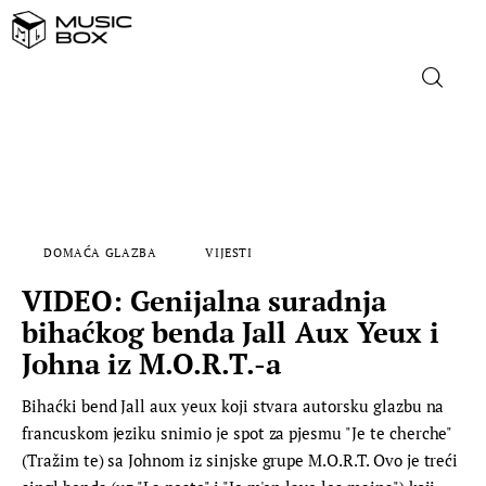
NASLOVNICA
DOMAĆA GLAZBA
DOMAĆA GLAZBA
VIJESTI
STRANA GLAZBA
VIDEO: Genijalna suradnja
FILM
bihaćkog benda Jall Aux Yeux i
Johna iz M.O.R.T.-a
MUSIC BOX
Bihaćki bend Jall aux yeux koji stvara autorsku glazbu na
francuskom jeziku snimio je spot za pjesmu "Je te cherche"
(Tražim te) sa Johnom iz sinjske grupe M.O.R.T. Ovo je treći