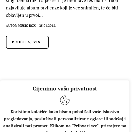
singl benda (uz "La peste" i "Je m'en lave les mains") koji
najavljuje album prvijenac koji je već snimljen, te će biti
objavljen u prvoj…
AUTOR
MUSIC BOX
25.01.2018.
PROČITAJ VIŠE
Cijenimo vašu privatnost
Koristimo kolačiće kako bismo poboljšali vaše iskustvo
pregledavanja, posluživali personalizirane oglase ili sadržaj i
O NAMA
IMPRESSUM
UVJETI KORIŠTENJA
analizirali naš promet. Klikom na "Prihvati sve", pristajete na