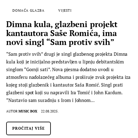
DOMAĆA GLAZBA
VIJESTI
Dimna kula, glazbeni projekt
kantautora Saše Romića, ima
novi singl “Sam protiv svih”
“Sam protiv svih” drugi je singl glazbenog projekta Dimna
kula koji je inicijalno predstavljen u lipnju debitantskim
singlom “Gornji sati”. Nova pjesma dodatno uvodi u
atmosferu nadolazećeg albuma i proširuje zvuk projekta iza
kojeg stoji glazbenik i kantautor Saša Romić. Singl prati
glazbeni spot koji su napravili Ira Tomić i John Kardum.
“Nastavio sam suradnju s Irom i Johnom…
AUTOR
MUSIC BOX
22.08.2025.
PROČITAJ VIŠE