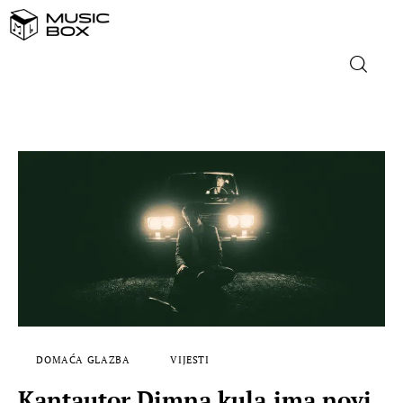
NASLOVNICA
DOMAĆA GLAZBA
STRANA GLAZBA
FILM
MUSIC BOX
DOMAĆA GLAZBA
VIJESTI
Kantautor Dimna kula ima novi