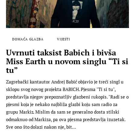
DOMAĆA GLAZBA
VIJESTI
Uvrnuti taksist Babich i bivša
Miss Earth u novom singlu “Ti si
tu”
Zagrebački kantautor Andrej Babić objavio je treći singl u
sklopu svog novog projekta BABICH. Pjesma "Ti si tu",
predstavlja njegov prepoznatljiv glazbeni rukopis. "Radi se o
pjesmi koja je nekako najbliža glazbi koju sam radio za
grupu Markiz. Mislim da sam se generalno dosta stilski
odmaknuo od Markiza, pa ova pjesma predstavlja izuzetak.
Sve ono što dolazi nakon nje, bit…