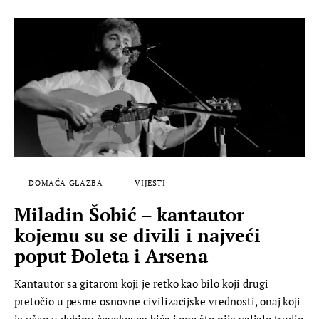
DOMAĆA GLAZBA
VIJESTI
Miladin Šobić – kantautor
kojemu su se divili i najveći
poput Đoleta i Arsena
Kantautor sa gitarom koji je retko kao bilo koji drugi
pretočio u pesme osnovne civilizacijske vrednosti, onaj koji
je ušao u dubinu čovekovog bića i ono što nije valjalo trudio