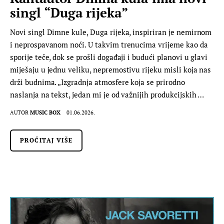
singl “Duga rijeka”
Novi singl Dimne kule, Duga rijeka, inspiriran je nemirnom
i neprospavanom noći. U takvim trenucima vrijeme kao da
sporije teče, dok se prošli događaji i budući planovi u glavi
miješaju u jednu veliku, nepremostivu rijeku misli koja nas
drži budnima. „Izgradnja atmosfere koja se prirodno
naslanja na tekst, jedan mi je od važnijih produkcijskih …
AUTOR
MUSIC BOX
01.06.2026.
PROČITAJ VIŠE