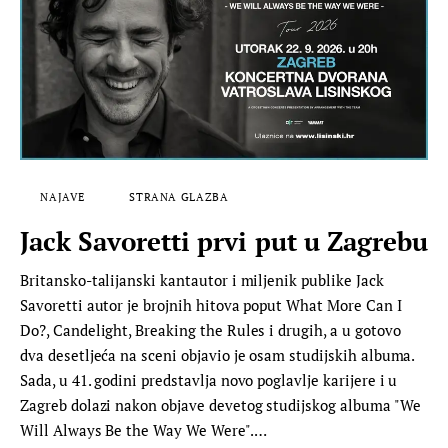
NAJAVE
STRANA GLAZBA
Jack Savoretti prvi put u Zagrebu
Britansko-talijanski kantautor i miljenik publike Jack
Savoretti autor je brojnih hitova poput What More Can I
Do?, Candelight, Breaking the Rules i drugih, a u gotovo
dva desetljeća na sceni objavio je osam studijskih albuma.
Sada, u 41. godini predstavlja novo poglavlje karijere i u
Zagreb dolazi nakon objave devetog studijskog albuma "We
Will Always Be the Way We Were".…