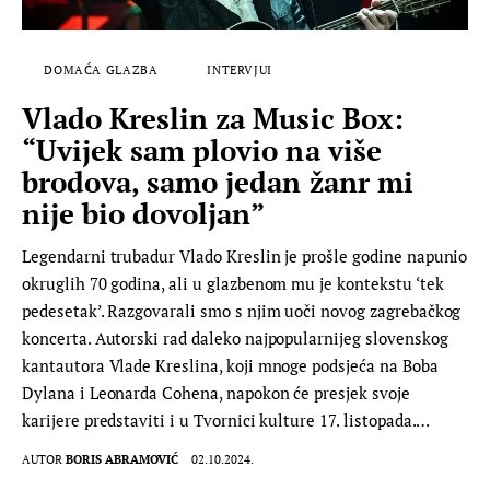
DOMAĆA GLAZBA
INTERVJUI
Vlado Kreslin za Music Box:
“Uvijek sam plovio na više
brodova, samo jedan žanr mi
nije bio dovoljan”
Legendarni trubadur Vlado Kreslin je prošle godine napunio
okruglih 70 godina, ali u glazbenom mu je kontekstu ‘tek
pedesetak’. Razgovarali smo s njim uoči novog zagrebačkog
koncerta. Autorski rad daleko najpopularnijeg slovenskog
kantautora Vlade Kreslina, koji mnoge podsjeća na Boba
Dylana i Leonarda Cohena, napokon će presjek svoje
karijere predstaviti i u Tvornici kulture 17. listopada.…
AUTOR
BORIS ABRAMOVIĆ
02.10.2024.