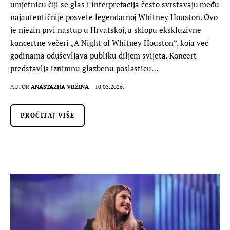
umjetnicu čiji se glas i interpretacija često svrstavaju među
najautentičnije posvete legendarnoj Whitney Houston. Ovo
je njezin prvi nastup u Hrvatskoj, u sklopu ekskluzivne
koncertne večeri „A Night of Whitney Houston“, koja već
godinama oduševljava publiku diljem svijeta. Koncert
predstavlja iznimnu glazbenu poslasticu…
AUTOR
ANASTAZIJA VRŽINA
10.03.2026.
PROČITAJ VIŠE