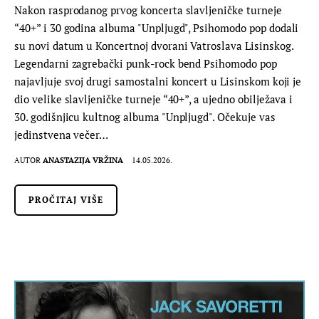
Nakon rasprodanog prvog koncerta slavljeničke turneje
“40+” i 30 godina albuma "Unpljugd", Psihomodo pop dodali
su novi datum u Koncertnoj dvorani Vatroslava Lisinskog.
Legendarni zagrebački punk-rock bend Psihomodo pop
najavljuje svoj drugi samostalni koncert u Lisinskom koji je
dio velike slavljeničke turneje “40+”, a ujedno obilježava i
30. godišnjicu kultnog albuma "Unpljugd". Očekuje vas
jedinstvena večer…
AUTOR
ANASTAZIJA VRŽINA
14.05.2026.
PROČITAJ VIŠE