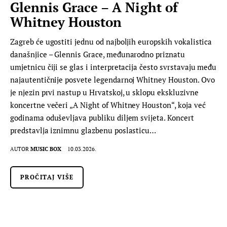
Glennis Grace – A Night of
Whitney Houston
Zagreb će ugostiti jednu od najboljih europskih vokalistica
današnjice – Glennis Grace, međunarodno priznatu
umjetnicu čiji se glas i interpretacija često svrstavaju među
najautentičnije posvete legendarnoj Whitney Houston. Ovo
je njezin prvi nastup u Hrvatskoj, u sklopu ekskluzivne
koncertne večeri „A Night of Whitney Houston“, koja već
godinama oduševljava publiku diljem svijeta. Koncert
predstavlja iznimnu glazbenu poslasticu…
AUTOR
MUSIC BOX
10.03.2026.
PROČITAJ VIŠE