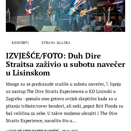
KONCERTI
STRANA GLAZBA
IZVJEŠĆE/FOTO: Duh Dire
Straitsa zaživio u subotu navečer
u Lisinskom
Mnoge su se predrasude srušile u subotu navečer, 7. lipnja
uz nastup The Dire Straits Experiencea u KD Lisinski u
Zagrebu - pomalo smo gotovo uvijek skeptični kada su u
pitanju tribute/cover bendovi, ali neki, poput Brit Floyda su
baš veličina za sebe. U takve možemo ubrojiti i The Dire
Straits Experience, naročito što u…
AUTOR
MLADEN DANNY RADOŠIĆ
09.06.2025.