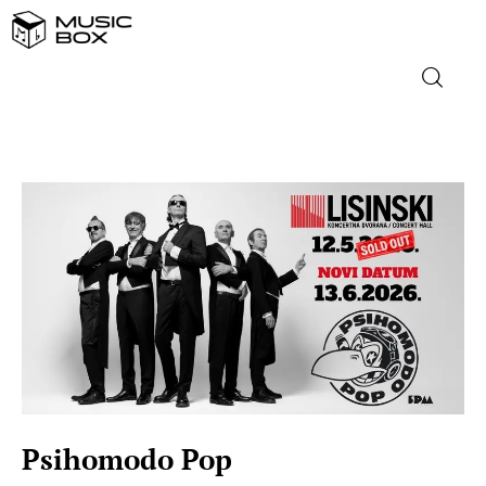
NASLOVNICA
DOMAĆA GLAZBA
STRANA GLAZBA
FILM
MUSIC BOX
Psihomodo Pop