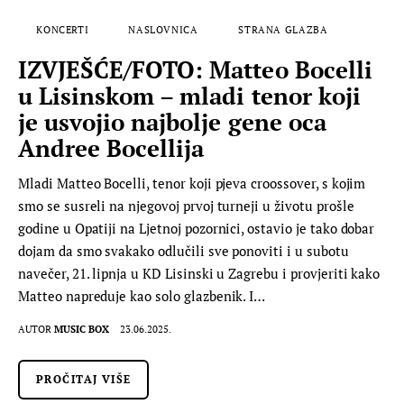
KONCERTI
NASLOVNICA
STRANA GLAZBA
IZVJEŠĆE/FOTO: Matteo Bocelli
u Lisinskom – mladi tenor koji
je usvojio najbolje gene oca
Andree Bocellija
Mladi Matteo Bocelli, tenor koji pjeva croossover, s kojim
smo se susreli na njegovoj prvoj turneji u životu prošle
godine u Opatiji na Ljetnoj pozornici, ostavio je tako dobar
dojam da smo svakako odlučili sve ponoviti i u subotu
navečer, 21. lipnja u KD Lisinski u Zagrebu i provjeriti kako
Matteo napreduje kao solo glazbenik. I…
AUTOR
MUSIC BOX
23.06.2025.
PROČITAJ VIŠE