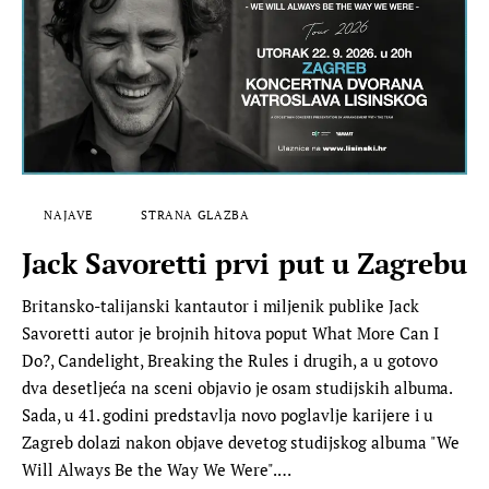
NAJAVE
STRANA GLAZBA
Jack Savoretti prvi put u Zagrebu
Britansko-talijanski kantautor i miljenik publike Jack
Savoretti autor je brojnih hitova poput What More Can I
Do?, Candelight, Breaking the Rules i drugih, a u gotovo
dva desetljeća na sceni objavio je osam studijskih albuma.
Sada, u 41. godini predstavlja novo poglavlje karijere i u
Zagreb dolazi nakon objave devetog studijskog albuma "We
Will Always Be the Way We Were".…