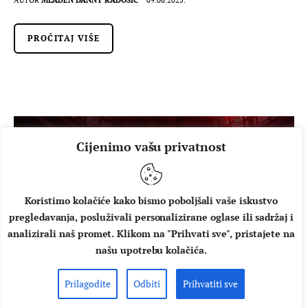
PROČITAJ VIŠE
Cijenimo vašu privatnost
Koristimo kolačiće kako bismo poboljšali vaše iskustvo
pregledavanja, posluživali personalizirane oglase ili sadržaj i
analizirali naš promet. Klikom na "Prihvati sve", pristajete na
našu upotrebu kolačića.
BARCELONA GUITAR TRIO
Prilagodite
Odbiti
Prihvatiti sve
Vrhunski gitaristi i plesači u glazbenom hommageu Pacu