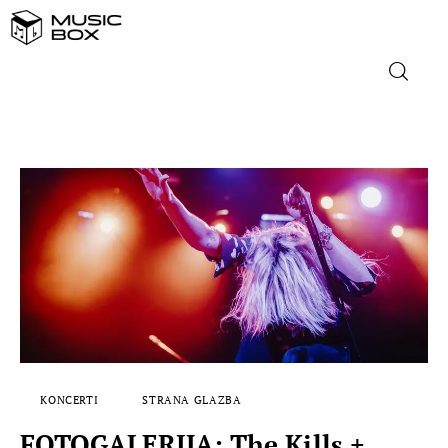
NASLOVNICA
DOMAĆA GLAZBA
STRANA GLAZBA
FILM
MUSIC BOX
KONCERTI
STRANA GLAZBA
FOTOGALERIJA: The Kills +