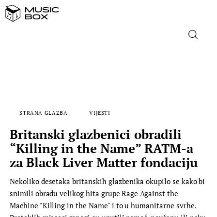
NASLOVNICA
DOMAĆA GLAZBA
STRANA GLAZBA
VIJESTI
STRANA GLAZBA
Britanski glazbenici obradili
FILM
“Killing in the Name” RATM-a
za Black Liver Matter fondaciju
MUSIC BOX
Nekoliko desetaka britanskih glazbenika okupilo se kako bi
snimili obradu velikog hita grupe Rage Against the
Machine "Killing in the Name" i to u humanitarne svrhe.