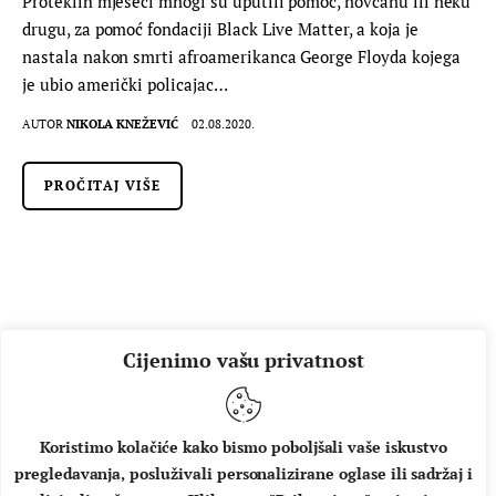
Proteklih mjeseci mnogi su uputili pomoć, novčanu ili neku
drugu, za pomoć fondaciji Black Live Matter, a koja je
nastala nakon smrti afroamerikanca George Floyda kojega
je ubio američki policajac…
AUTOR
NIKOLA KNEŽEVIĆ
02.08.2020.
PROČITAJ VIŠE
Cijenimo vašu privatnost
Koristimo kolačiće kako bismo poboljšali vaše iskustvo
pregledavanja, posluživali personalizirane oglase ili sadržaj i
O NAMA
IMPRESSUM
UVJETI KORIŠTENJA