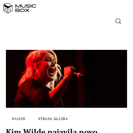
NASLOVNICA
DOMAĆA GLAZBA
STRANA GLAZBA
FILM
MUSIC BOX
NAJAVE
STRANA GLAZBA
Kim Wilde najavila novo