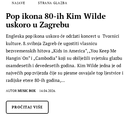
NAJAVE
STRANA GLAZBA
Pop ikona 80-ih Kim Wilde
uskoro u Zagrebu
Engleska pop ikona uskoro će održati koncert u Tvornici
kulture. 8. svibnja Zagreb će ugostiti vlasnicu
bezvremenskih hitova „Kids in America“, „You Keep Me
Hangin' On“ i „Cambodia“ koji su obilježili svjetsku glazbu
osamdesetih i devedesetih godina. Kim Wilde jedna je od
najvećih pop zvijezda čije su pjesme osvajale top ljestvice i
radijske etere 80-ih godina,…
AUTOR
MUSIC BOX
14.04.2026.
PROČITAJ VIŠE