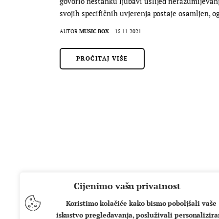
govorio nestanku ljubavi uslijed nerazumijevanja 
svojih specifičnih uvjerenja postaje osamljen, 
AUTOR
MUSIC BOX
15.11.2021.
PROČITAJ VIŠE
Cijenimo vašu privatnost
Koristimo kolačiće kako bismo poboljšali vaše
iskustvo pregledavanja, posluživali personalizir