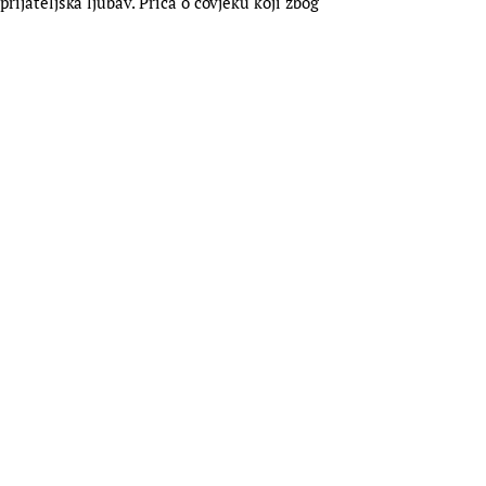
rijateljska ljubav. Priča o čovjeku koji zbog