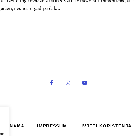
i različitog shvaćanja istih stvari. To može biti romantična, ali i p
ogorčen, nesnosni gad, pa čak…
O NAMA
IMPRESSUM
UVJETI KORIŠTENJA
ane