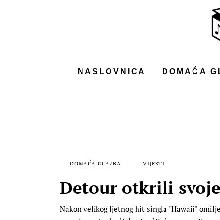
NASLOVNICA
DOMAĆA GLAZBA
STRANA GLAZBA
NASLOVNICA
DOMAĆA G
FILM
MUSIC BOX
DOMAĆA GLAZBA
VIJESTI
Detour otkrili svoj
Nakon velikog ljetnog hit singla "Hawaii" omilje