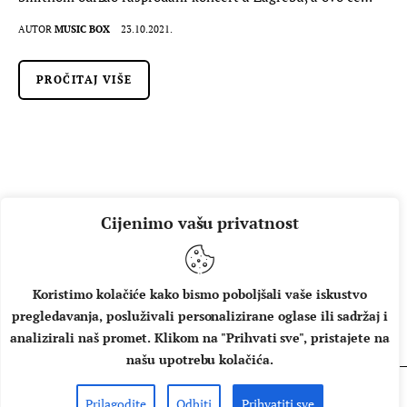
AUTOR
MUSIC BOX
23.10.2021.
PROČITAJ VIŠE
Cijenimo vašu privatnost
Koristimo kolačiće kako bismo poboljšali vaše iskustvo
pregledavanja, posluživali personalizirane oglase ili sadržaj i
O NAMA
IMPRESSUM
UVJETI KORIŠTENJA
analizirali naš promet. Klikom na "Prihvati sve", pristajete na
našu upotrebu kolačića.
Prilagodite
Odbiti
Prihvatiti sve
Copyright © 2026 Music Box - All rights reserved.