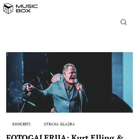
NASLOVNICA
DOMAĆA GLAZBA
STRANA GLAZBA
FILM
MUSIC BOX
KONCERTI
STRANA GLAZBA
FOTOGALERIJA: Kurt Elling &