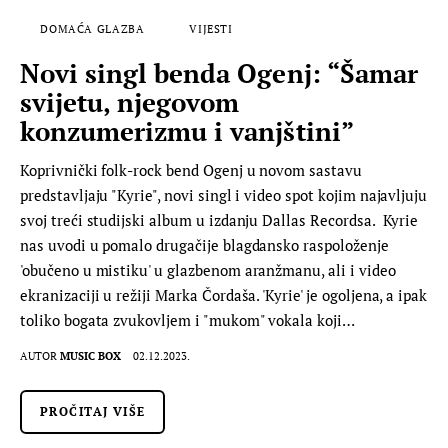
DOMAĆA GLAZBA
VIJESTI
Novi singl benda Ogenj: “Šamar
svijetu, njegovom
konzumerizmu i vanjštini”
Koprivnički folk-rock bend Ogenj u novom sastavu
predstavljaju "Kyrie", novi singl i video spot kojim najavljuju
svoj treći studijski album u izdanju Dallas Recordsa. Kyrie
nas uvodi u pomalo drugačije blagdansko raspoloženje
'obučeno u mistiku' u glazbenom aranžmanu, ali i video
ekranizaciji u režiji Marka Čordaša. 'Kyrie' je ogoljena, a ipak
toliko bogata zvukovljem i "mukom" vokala koji…
AUTOR
MUSIC BOX
02.12.2023.
PROČITAJ VIŠE