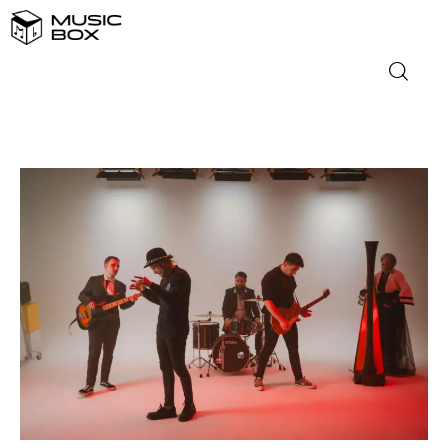
NASLOVNICA
DOMAĆA GLAZBA
STRANA GLAZBA
FILM
MUSIC BOX