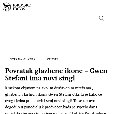
NASLOVNICA
DOMAĆA GLAZBA
STRANA GLAZBA
VIJESTI
STRANA GLAZBA
Povratak glazbene ikone – Gwen
FILM
Stefani ima novi singl
Kratkom objavom na svojim društvenim mrežama ,
MUSIC BOX
glazbena i fashion ikona Gwen Stefani otkrila je kako će
ovog tjedna predstaviti svoj novi singl! To se upravo
dogodilo u ponedjeljak predvečer, kada je svjetlo dana
ugledala pjesma simboličnog naslova "Let Me Reintroduce