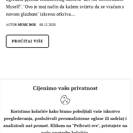
Myself". "Ovo je moj način da kažem svijetu da se vraćam s
novom glazbom" iskreno otkriva…
AUTOR
MUSIC BOX
08.12.2020.
PROČITAJ VIŠE
Cijenimo vašu privatnost
Koristimo kolačiće kako bismo poboljšali vaše iskustvo
pregledavanja, posluživali personalizirane oglase ili sadržaj i
O NAMA
IMPRESSUM
UVJETI KORIŠTENJA
analizirali naš promet. Klikom na "Prihvati sve", pristajete na
našu upotrebu kolačića.