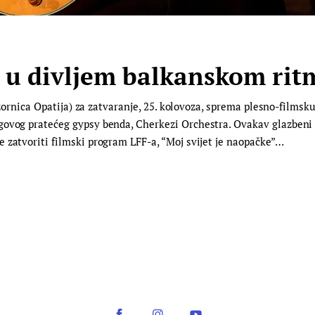
ti u divljem balkanskom ri
pozornica Opatija) za zatvaranje, 25. kolovoza, sprema plesno-films
govog pratećeg gypsy benda, Cherkezi Orchestra. Ovakav glazbeni o
 zatvoriti filmski program LFF-a, “Moj svijet je naopačke”…