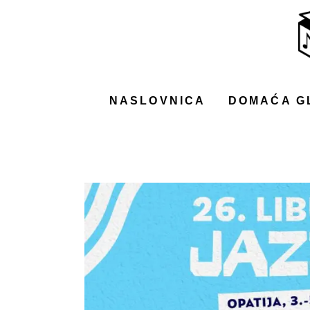
NASLOVNICA
DOMAĆA GLAZBA
STRANA GLAZBA
NASLOVNICA
DOMAĆA G
FILM
MUSIC BOX