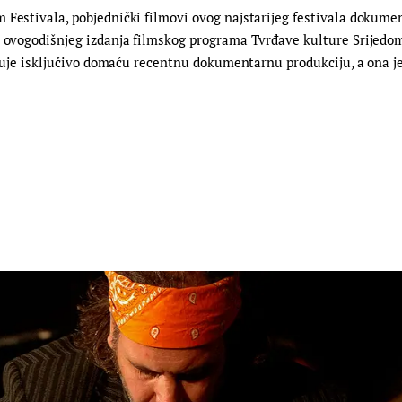
 Festivala, pobjednički filmovi ovog najstarijeg festivala dokume
 ovogodišnjeg izdanja filmskog programa Tvrđave kulture Srijedom 
kazuje isključivo domaću recentnu dokumentarnu produkciju, a ona j