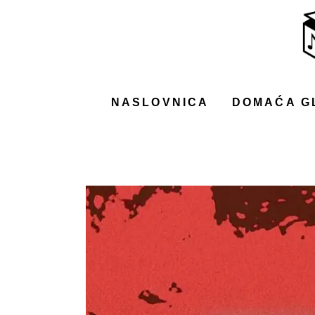
NASLOVNICA
DOMAĆA GLAZBA
STRANA GLAZBA
NASLOVNICA
DOMAĆA G
FILM
MUSIC BOX