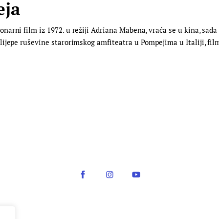
eja
narni film iz 1972. u režiji Adriana Mabena, vraća se u kina, sad
ijepe ruševine starorimskog amfiteatra u Pompejima u Italiji, fi