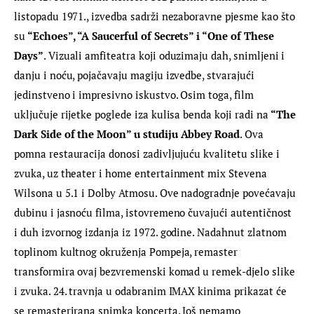
listopadu 1971., izvedba sadrži nezaboravne pjesme kao što 
su
 “Echoes”, “A Saucerful of Secrets” i “One of These 
Days”
. Vizuali amfiteatra koji oduzimaju dah, snimljeni i 
danju i noću, pojačavaju magiju izvedbe, stvarajući 
jedinstveno i impresivno iskustvo. Osim toga, film 
uključuje rijetke poglede iza kulisa benda koji radi na 
“The 
Dark Side of the Moon” u studiju Abbey Road
. Ova 
pomna restauracija donosi zadivljujuću kvalitetu slike i 
zvuka, uz theater i home entertainment mix Stevena 
Wilsona u 5.1 i Dolby Atmosu. Ove nadogradnje povećavaju 
dubinu i jasnoću filma, istovremeno čuvajući autentičnost 
i duh izvornog izdanja iz 1972. godine. Nadahnut zlatnom 
toplinom kultnog okruženja Pompeja, remaster 
transformira ovaj bezvremenski komad u remek-djelo slike 
i zvuka. 24. travnja u odabranim IMAX kinima prikazat će 
se remasterirana snimka koncerta. Još nemamo 