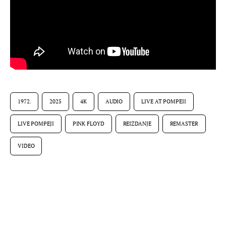
1972.
2025
4K
AUDIO
LIVE AT POMPEII
LIVE POMPEJI
PINK FLOYD
REIZDANJE
REMASTER
VIDEO