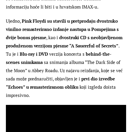
informaciju hoće li biti i u hrvatskom IMAX-u.
Ujedno, 
Pink Floydi su stavili u pretprodaju dvostruko 
vinilno remasterirano izdanje nastupa u Pompejima s 
dvije bonus pjesme
, kao i 
dvostruki CD s neobjavljenom 
produženom verzijom pjesme “A Saucerful of Secrets”
. 
Tu je i 
Blu-ray i DVD
 verzija koncerta s 
behind-the-
scenes snimkama
 sa snimanja albuma “The Dark Side of 
the Moon” u Abbey Roadu. Uz najavu reizdanja, koje se već 
sada može prednaručiti, objavljen je i 
prvi dio izvedbe 
“Echoes” u remasteriranom obliku
 koji izgleda doista 
impresivno.