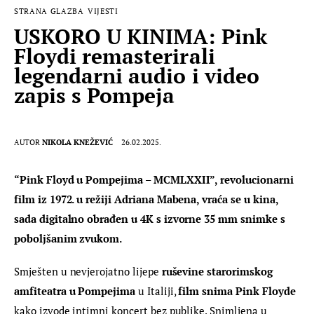
STRANA GLAZBA
VIJESTI
USKORO U KINIMA: Pink
Floydi remasterirali
legendarni audio i video
zapis s Pompeja
AUTOR
NIKOLA KNEŽEVIĆ
26.02.2025.
“Pink Floyd u Pompejima – MCMLXXII”, revolucionarni 
film iz 1972. u režiji Adriana Mabena, vraća se u kina, 
sada digitalno obrađen u 4K s izvorne 35 mm snimke s 
poboljšanim zvukom. 
Smješten u nevjerojatno lijepe 
ruševine starorimskog 
amfiteatra u Pompejima
 u Italiji, 
film snima Pink Floyde
kako izvode intimni koncert bez publike. Snimljena u 