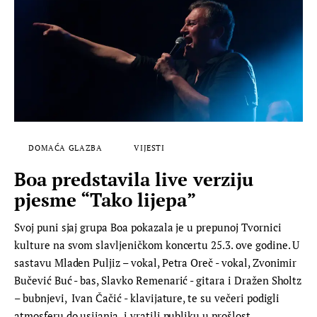
DOMAĆA GLAZBA
VIJESTI
Boa predstavila live verziju
pjesme “Tako lijepa”
Svoj puni sjaj grupa Boa pokazala je u prepunoj Tvornici
kulture na svom slavljeničkom koncertu 25.3. ove godine. U
sastavu Mladen Puljiz – vokal, Petra Oreč - vokal, Zvonimir
Bučević Buć - bas, Slavko Remenarić - gitara i Dražen Sholtz
– bubnjevi, Ivan Čačić - klavijature, te su večeri podigli
atmosferu do usijanja i vratili publiku u prošlost …