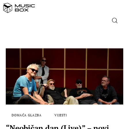
NASLOVNICA
DOMAĆA GLAZBA
STRANA GLAZBA
FILM
MUSIC BOX
DOMAĆA GLAZBA
VIJESTI
“Neobičan dan (Live)” – novi