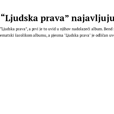
 “Ljudska prava” najavljuj
 “Ljudska prava”, a prvi je to uvid u njihov nadolazeći album. Ben
 i tematski šarolikom albumu, a pjesma "Ljudska prava" je odličan u