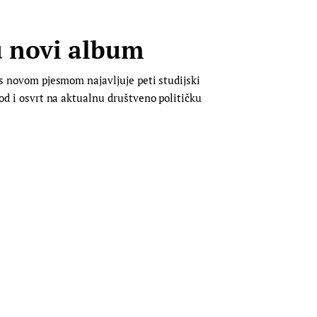
u novi album
d s novom pjesmom najavljuje peti studijski
vod i osvrt na aktualnu društveno političku