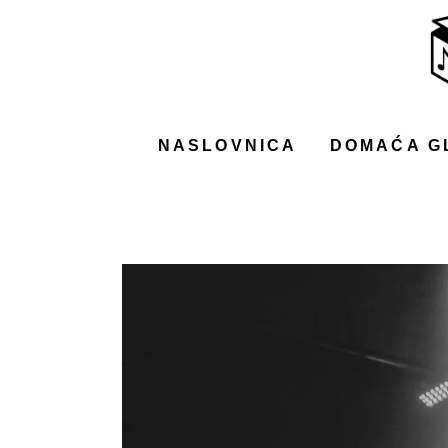
NASLOVNICA
DOMAĆA GLAZBA
STRANA GLAZBA
NASLOVNICA
DOMAĆA G
FILM
MUSIC BOX