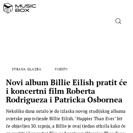
NASLOVNICA
DOMAĆA GLAZBA
STRANA GLAZBA
VIJESTI
STRANA GLAZBA
Novi album Billie Eilish pratit će
FILM
i koncertni film Roberta
Rodrigueza i Patricka Osbornea
MUSIC BOX
Nekoliko dana ostalo je do izlaska novog studijskog albuma
svjetske pop zvijezde Billie Eilish. "Happier Than Ever" bit
će objavljen 30. srpnja, a Billie je ovaj tjedan otkrila kako će