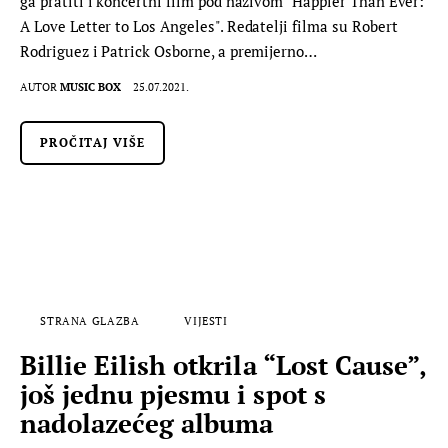
ga pratiti i koncertni film pod nazivom "Happier Than Ever:
A Love Letter to Los Angeles". Redatelji filma su Robert
Rodriguez i Patrick Osborne, a premijerno…
AUTOR
MUSIC BOX
25.07.2021.
PROČITAJ VIŠE
STRANA GLAZBA
VIJESTI
Billie Eilish otkrila “Lost Cause”,
još jednu pjesmu i spot s
nadolazećeg albuma