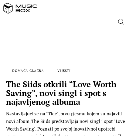
NASLOVNICA
DOMAĆA GLAZBA
DOMAĆA GLAZBA
VIJESTI
STRANA GLAZBA
The Siids otkrili “Love Worth
FILM
Saving”, novi singl i spot s
najavljenog albuma
MUSIC BOX
Nastavljajući se na "Tide", prvu pjesmu kojom su najavili
novi album, The Siids predstavljaju novi singl i spot "Love
Worth Saving". Poznati po svojoj inovativnoj upotrebi