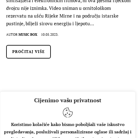
sintisajzera i elektroničkih ritmova, ni ova pjesma riječkom
dvojcu nije iznimka. Video sniman u ornitološkom
rezervatu na ušću Rijeke Mirne i na području istarske
pustinje, bilježi sirovu energiju i ljepotu…
AUTOR
MUSIC BOX
10.05.2023.
PROČITAJ VIŠE
Cijenimo vašu privatnost
Koristimo kolačiće kako bismo poboljšali vaše iskustvo
pregledavanja, posluživali personalizirane oglase ili sadržaj i
O NAMA
IMPRESSUM
UVJETI KORIŠTENJA