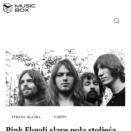
NASLOVNICA
DOMAĆA GLAZBA
STRANA GLAZBA
FILM
MUSIC BOX
STRANA GLAZBA
VIJESTI
Pink Floydi slave pola stoljeća