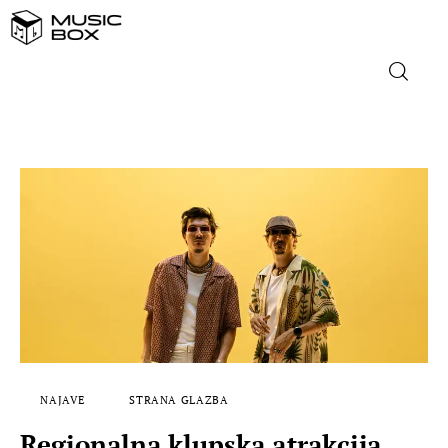
NASLOVNICA
DOMAĆA GLAZBA
STRANA GLAZBA
FILM
MUSIC BOX
NAJAVE
STRANA GLAZBA
Regionalna klupska atrakcija