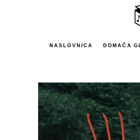
NASLOVNICA
DOMAĆA GLAZBA
STRANA GLAZBA
NASLOVNICA
DOMAĆA G
FILM
MUSIC BOX