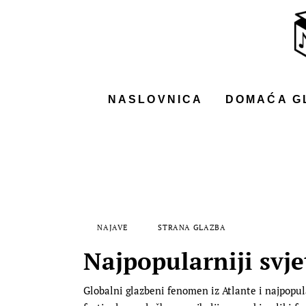
NASLOVNICA
DOMAĆA GLAZBA
STRANA GLAZBA
NASLOVNICA
DOMAĆA G
FILM
MUSIC BOX
NAJAVE
STRANA GLAZBA
Najpopularniji svjet
Globalni glazbeni fenomen iz Atlante i najpopul