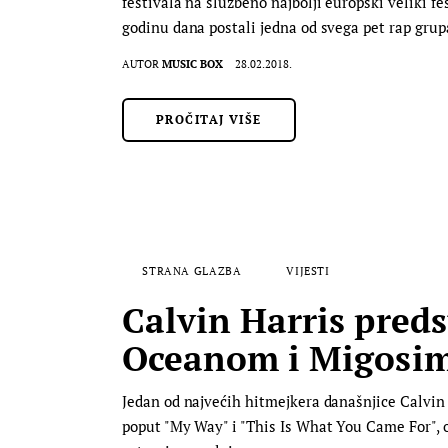
festivala na službeno najbolji europski veliki f
godinu dana postali jedna od svega pet rap gru
AUTOR
MUSIC BOX
28.02.2018.
PROČITAJ VIŠE
STRANA GLAZBA
VIJESTI
Calvin Harris preds
Oceanom i Migosi
Jedan od najvećih hitmejkera današnjice Calvin
poput "My Way" i "This Is What You Came For", ov