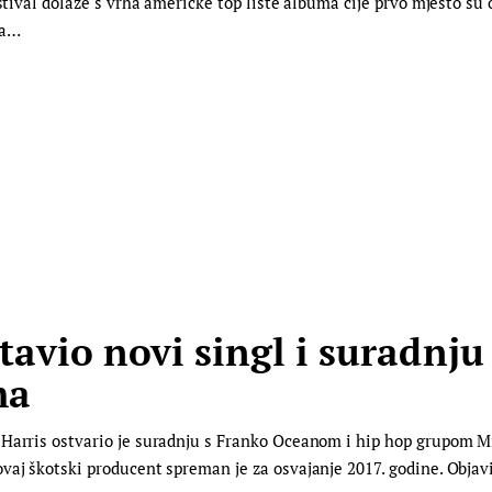
estival dolaze s vrha američke top liste albuma čije prvo mjesto su
pa…
tavio novi singl i suradnj
ma
 Harris ostvario je suradnju s Franko Oceanom i hip hop grupom M
aj škotski producent spreman je za osvajanje 2017. godine. Objavio