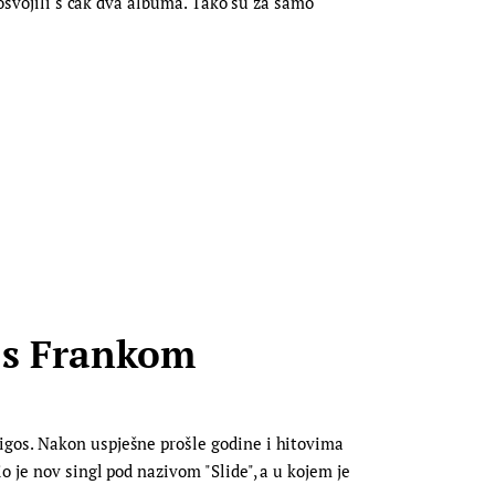
 osvojili s čak dva albuma. Tako su za samo
u s Frankom
igos. Nakon uspješne prošle godine i hitovima
 je nov singl pod nazivom "Slide", a u kojem je