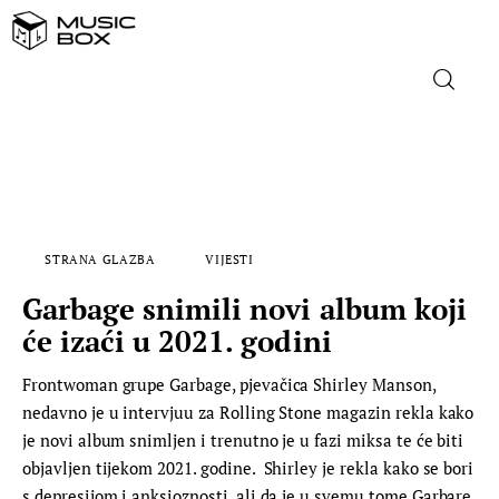
NASLOVNICA
DOMAĆA GLAZBA
STRANA GLAZBA
VIJESTI
STRANA GLAZBA
Garbage snimili novi album koji
FILM
će izaći u 2021. godini
Frontwoman grupe Garbage, pjevačica Shirley Manson,
MUSIC BOX
nedavno je u intervjuu za Rolling Stone magazin rekla kako
je novi album snimljen i trenutno je u fazi miksa te će biti
objavljen tijekom 2021. godine. Shirley je rekla kako se bori
s depresijom i anksioznosti, ali da je u svemu tome Garbare