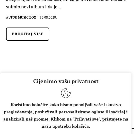
snimio novi album i da je…
AUTOR
MUSIC BOX
13.08.2020.
PROČITAJ VIŠE
Cijenimo vašu privatnost
Koristimo kolačiće kako bismo poboljšali vaše iskustvo
pregledavanja, posluživali personalizirane oglase ili sadržaj i
O NAMA
IMPRESSUM
UVJETI KORIŠTENJA
analizirali naš promet. Klikom na "Prihvati sve", pristajete na
našu upotrebu kolačića.