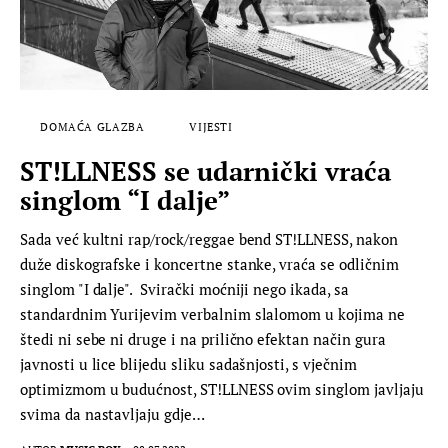
DOMAĆA GLAZBA
VIJESTI
ST!LLNESS se udarnički vraća
singlom “I dalje”
Sada već kultni rap/rock/reggae bend ST!LLNESS, nakon
duže diskografske i koncertne stanke, vraća se odličnim
singlom "I dalje". Svirački moćniji nego ikada, sa
standardnim Yurijevim verbalnim slalomom u kojima ne
štedi ni sebe ni druge i na prilično efektan način gura
javnosti u lice blijedu sliku sadašnjosti, s vječnim
optimizmom u budućnost, ST!LLNESS ovim singlom javljaju
svima da nastavljaju gdje…