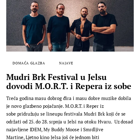
DOMAĆA GLAZBA
NAJAVE
Mudri Brk Festival u Jelsu
dovodi M.O.R.T. i Repera iz sobe
Treća godina masu dobrog đira i masu dobre muzike dobila
je novo glazbeno pojačanje. M.O.R.T. i Reper iz
sobe pridružuju se lineupu festivala Mudri Brk koji će se
održati od 25. do 28. srpnja u Jelsi na otoku Hvaru. Uz dosad
najavljene IDEM, My Buddy Moose i Smrdljive
Martine, Ljetno kino Jelsa još će jednom biti