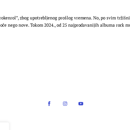
rokenrol”, zbog upotrebljenog prošlog vremena. No, po svim tržišn
loče nego nove. Tokom 2024., od 25 najprodavanijih albuma rock muz