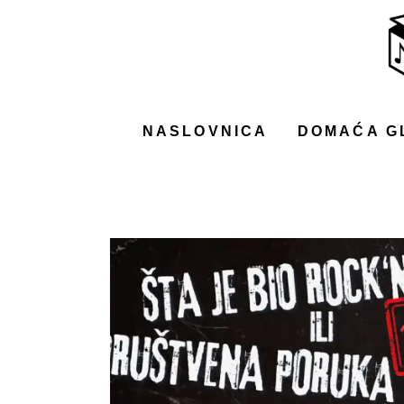
NASLOVNICA
DOMAĆA GLAZBA
STRANA GLAZBA
NASLOVNICA
DOMAĆA G
FILM
MUSIC BOX