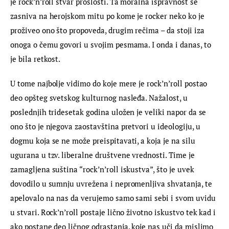
je rock’n’roll stvar prošlosti. Ta moralna ispravnost se 
zasniva na herojskom mitu po kome je rocker neko ko je 
proživeo ono što propoveda, drugim rečima – da stoji iza 
onoga o čemu govori u svojim pesmama. I onda i danas, to 
je bila retkost.
U tome najbolje vidimo do koje mere je rock’n’roll postao 
deo opšteg svetskog kulturnog nasleđa. Nažalost, u 
poslednjih tridesetak godina uložen je veliki napor da se 
ono što je njegova zaostavština pretvori u ideologiju, u 
dogmu koja se ne može preispitavati, a koja je na silu 
ugurana u tzv. liberalne društvene vrednosti. Time je 
zamagljena suština “rock’n’roll iskustva”, što je uvek 
dovodilo u sumnju uvrežena i nepromenljiva shvatanja, te 
apelovalo na nas da verujemo samo sami sebi i svom uvidu 
u stvari. Rock’n’roll postaje lično životno iskustvo tek kad i 
ako postane deo ličnog odrastanja, koje nas uči da mislimo 