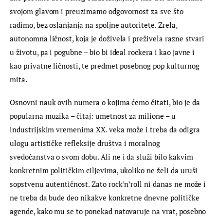
svojom glavom i preuzimamo odgovornost za sve što 
radimo, bez oslanjanja na spoljne autoritete. Zrela, 
autonomna ličnost, koja je doživela i preživela razne stvari 
u životu, pa i pogubne – bio bi ideal rockera i kao javne i 
kao privatne ličnosti, te predmet posebnog pop kulturnog 
mita.
Osnovni nauk ovih numera o kojima ćemo čitati, bio je da 
popularna muzika – čitaj: umetnost za milione – u 
industrijskim vremenima XX. veka može i treba da odigra 
ulogu artističke refleksije društva i moralnog 
svedočanstva o svom dobu. Ali ne i da služi bilo kakvim 
konkretnim političkim ciljevima, ukoliko ne želi da uruši 
sopstvenu autentičnost. Zato rock’n’roll ni danas ne može i 
ne treba da bude deo nikakve konkretne dnevne političke 
agende, kako mu se to ponekad natovaruje na vrat, posebno 