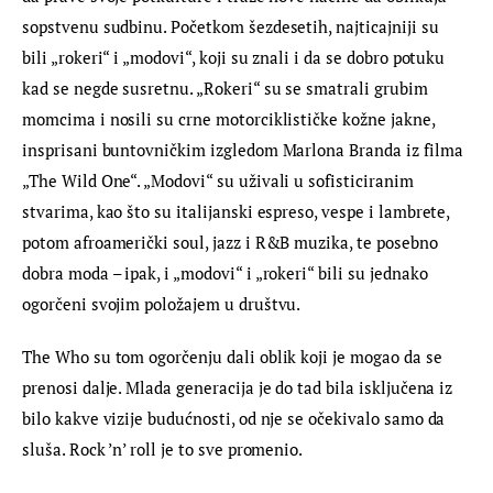
sopstvenu sudbinu. Početkom šezdesetih, najticajniji su 
bili „rokeri“ i „modovi“, koji su znali i da se dobro potuku 
kad se negde susretnu. „Rokeri“ su se smatrali grubim 
momcima i nosili su crne motorciklističke kožne jakne, 
insprisani buntovničkim izgledom Marlona Branda iz filma 
„The Wild One“. „Modovi“ su uživali u sofisticiranim 
stvarima, kao što su italijanski espreso, vespe i lambrete, 
potom afroamerički soul, jazz i R&B muzika, te posebno 
dobra moda – ipak, i „modovi“ i „rokeri“ bili su jednako 
ogorčeni svojim položajem u društvu.
The Who su tom ogorčenju dali oblik koji je mogao da se 
prenosi dalje. Mlada generacija je do tad bila isključena iz 
bilo kakve vizije budućnosti, od nje se očekivalo samo da 
sluša. Rock ’n’ roll je to sve promenio.