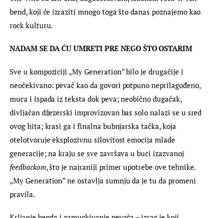
bend, koji će izraziti mnogo toga što danas poznajemo kao 
rock kulturu.
NADAM SE DA ĆU UMRETI PRE NEGO ŠTO OSTARIM 
Sve u kompoziciji „My Generation“ bilo je drugačije i 
neočekivano: pevač kao da govori potpuno neprilagođeno, 
muca i ispada iz teksta dok peva; neobično dugačak, 
divljačan džezerski improvizovan bas solo nalazi se u sred 
ovog hita; krasi ga i finalna bubnjarska tačka, koja 
otelotvoruje eksplozivnu silovitost emocija mlade 
generacije; na kraju se sve završava u buci izazvanoj 
feedbackom
, što je najraniji primer upotrebe ove tehnike. 
„My Generation“ ne ostavlja sumnju da je tu da promeni 
pravila.
Krljanje benda i zamuckivanje pevača – izraz je koji 