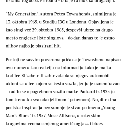
listama tog doba. Prirodno – bila je to muzika drugačijih.
“My Generation”, autora Petea Townshenda, snimljena je 
13. oktobra 1965. u Studiju IBC u Londonu. Objavljena je 
kao singl već 29. oktobra 1965, dospevši ubrzo na drugo 
mesto engleske liste singlova – do dan danas to je ostao 
njihov najbolje plasirani hit.
Postoji ne sasvim proverena priča da je Townshend napisao 
ovu numeru kao reakciju na informaciju kako je majka 
kraljice Elizabete II zahtevala da se njegov automobil 
ukloni sa ulice kojom se često vozila, jer ju je uznemiravao 
– radilo se o pogrebnom vozilu marke Packard iz 1935 (u 
tom trenutku svakako jeftinom i polovnom). No, direktna 
poetska inspiracija bez sumnje je stvar po imenu „Young 
Man’s Blues“ iz 1957, Mose Allisona, u rokerskim 
krugovima veoma cenjenog američkog jazz i blues 