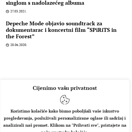
singlom s nadolazećeg albuma
27.03.2021.
Depeche Mode objavio soundtrack za
dokumentarac i koncertni film “SPiRiTS in
the Forest”
28.06.2020.
Cijenimo vašu privatnost
Koristimo kolačiće kako bismo poboljšali vaše iskustvo
pregledavanja, posluživali personalizirane oglase ili sadržaj i
O NAMA
IMPRESSUM
UVJETI KORIŠTENJA
analizirali naš promet. Klikom na "Prihvati sve", pristajete na