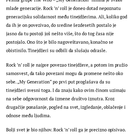
mlade generacije. Rock ’n’ roll je doneo dotad nepoznatu 
generacijsku solidarnost među tinejdžerima. Ali, koliko god 
da ih je on povezivao, do sredine šezdesetih postalo je 
jasno da tu postoji još nešto više, što do tog časa nije 
postojalo. Ono što je bilo nagoveštavano, konačno se 
obistinilo. Tinejdžeri su odbili da slušaju odrasle.
Rock ’n’ roll je najpre povezao tinejdžere, a potom im pružio 
samosvest, da tako povezani mogu da promene nešto oko 
sebe. „My Generation“ po prvi put proglašava da su 
tinejdžeri svesni toga. I da znaju kako ovim činom uzimaju 
na sebe odgovornost da izmene društvo iznutra. Kroz 
drugačije ponašanje, pogled na svet, izgledanje, oblačenje i 
odnose među ljudima.
Bolji svet je bio njihov. Rock ’n’ roll ga je precizno opisivao. 