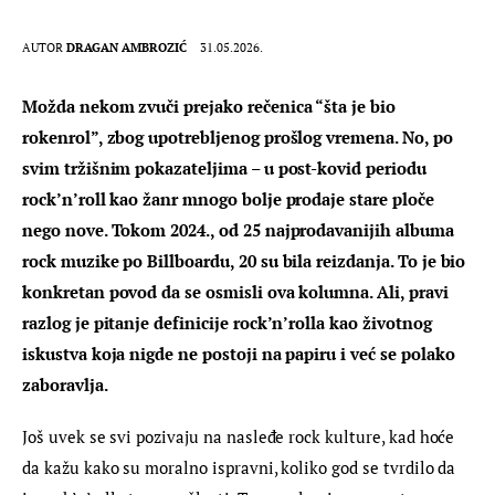
AUTOR
DRAGAN AMBROZIĆ
31.05.2026.
Možda nekom zvuči prejako rečenica “šta je bio 
rokenrol”, zbog upotrebljenog prošlog vremena. No, po 
svim tržišnim pokazateljima – u post-kovid periodu 
rock’n’roll kao žanr mnogo bolje prodaje stare ploče 
nego nove. Tokom 2024., od 25 najprodavanijih albuma 
rock muzike po Billboardu, 20 su bila reizdanja. To je bio 
konkretan povod da se osmisli ova kolumna. Ali, pravi 
razlog je pitanje definicije rock’n’rolla kao životnog 
iskustva koja nigde ne postoji na papiru i već se polako 
zaboravlja.
Još uvek se svi pozivaju na nasleđe rock kulture, kad hoće 
da kažu kako su moralno ispravni, koliko god se tvrdilo da 