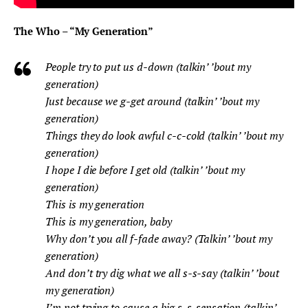
The Who – “My Generation”
People try to put us d-down (talkin’ ’bout my
generation)
Just because we g-get around (talkin’ ’bout my
generation)
Things they do look awful c-c-cold (talkin’ ’bout my
generation)
I hope I die before I get old (talkin’ ’bout my
generation)
This is my generation
This is my generation, baby
Why don’t you all f-fade away? (Talkin’ ’bout my
generation)
And don’t try dig what we all s-s-say (talkin’ ’bout
my generation)
I’m not trying to cause a big s-s-sensation (talkin’