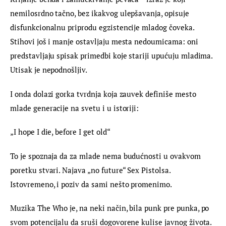
nemilosrdno tačno, bez ikakvog ulepšavanja, opisuje 
disfunkcionalnu priprodu egzistencije mladog čoveka. 
Stihovi još i manje ostavljaju mesta nedoumicama: oni 
predstavljaju spisak primedbi koje stariji upućuju mladima. 
Utisak je nepodnošljiv.
I onda dolazi gorka tvrdnja koja zauvek definiše mesto 
mlade generacije na svetu i u istoriji:
„I hope I die, before I get old“
To je spoznaja da za mlade nema budućnosti u ovakvom 
poretku stvari. Najava „no future“ Sex Pistolsa. 
Istovremeno, i poziv da sami nešto promenimo.
Muzika The Who je, na neki način, bila punk pre punka, po 
svom potencijalu da sruši dogovorene kulise javnog života. 