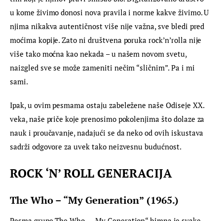
u kome živimo donosi nova pravila i norme kakve živimo. U 
njima nikakva autentičnost više nije važna, sve bledi pred 
moćima kopije. Zato ni društvena poruka rock’n’rolla nije 
više tako moćna kao nekada – u našem novom svetu, 
naizgled sve se može zameniti nečim “sličnim”. Pa i mi 
sami.
Ipak, u ovim pesmama ostaju zabeležene naše Odiseje XX. 
veka, naše priče koje prenosimo pokolenjima što dolaze za 
nauk i proučavanje, nadajući se da neko od ovih iskustava 
sadrži odgovore za uvek tako neizvesnu budućnost.
ROCK ‘N’ ROLL GENERACIJA
The Who – “My Generation” (1965.)
Pesma grupe The Who – „My Generation“ himna je svake 