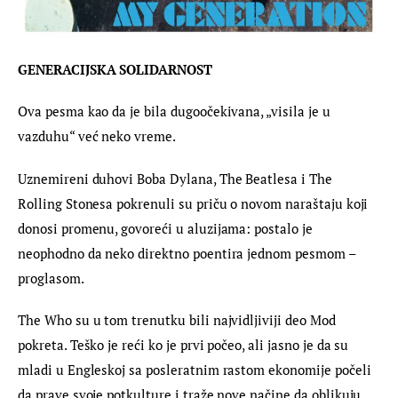
GENERACIJSKA SOLIDARNOST 
Ova pesma kao da je bila dugoočekivana, „visila je u 
vazduhu“ već neko vreme.
Uznemireni duhovi Boba Dylana, The Beatlesa i The 
Rolling Stonesa pokrenuli su priču o novom naraštaju koji 
donosi promenu, govoreći u aluzijama: postalo je 
neophodno da neko direktno poentira jednom pesmom – 
proglasom.
The Who su u tom trenutku bili najvidljiviji deo Mod 
pokreta. Teško je reći ko je prvi počeo, ali jasno je da su 
mladi u Engleskoj sa posleratnim rastom ekonomije počeli 
da prave svoje potkulture i traže nove načine da oblikuju 