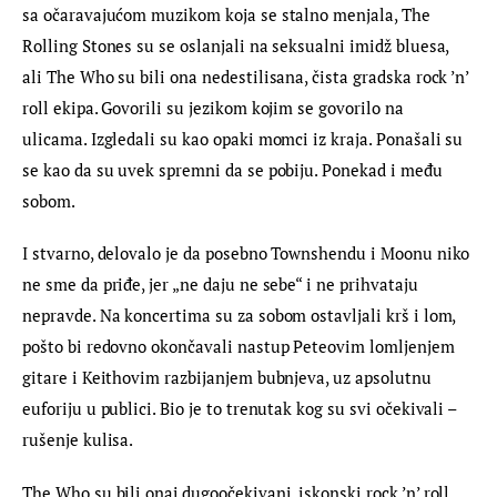
sa očaravajućom muzikom koja se stalno menjala, The 
Rolling Stones su se oslanjali na seksualni imidž bluesa, 
ali The Who su bili ona nedestilisana, čista gradska rock ’n’ 
roll ekipa. Govorili su jezikom kojim se govorilo na 
ulicama. Izgledali su kao opaki momci iz kraja. Ponašali su 
se kao da su uvek spremni da se pobiju. Ponekad i među 
sobom.
I stvarno, delovalo je da posebno Townshendu i Moonu niko 
ne sme da priđe, jer „ne daju ne sebe“ i ne prihvataju 
nepravde. Na koncertima su za sobom ostavljali krš i lom, 
pošto bi redovno okončavali nastup Peteovim lomljenjem 
gitare i Keithovim razbijanjem bubnjeva, uz apsolutnu 
euforiju u publici. Bio je to trenutak kog su svi očekivali – 
rušenje kulisa.
The Who su bili onaj dugoočekivani, iskonski rock ’n’ roll 