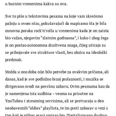
u burnim vremenima kakva su ova.
Sve to piše u tekstovima pesama na koje vam skrećemo 
pažnju u ovom nizu, pokušavajući da mapiramo šta je bila 
osnovna poruka rock’n’rolla u vremenima kada je on zaista 
bio važan, njegovim “zlatnim godinama”, i kako i zbog čega 
je on postao autonomna društvena snaga, čijeg uticaja su 
se pribojavale sve strukture vlasti, bez obzira na ideološki 
predznak.
Možda u ono doba nije bilo potrebe za ovakvim pričama, ali 
danas, kad je sve podložno brzoj prolaznosti, i muzika se 
dirigovano svodi na površnu zabavu. Ovim pesmama kao da 
je namenjena ista sudbina – veoma su prisutne na 
YouTubeu i streaming servisima, ali se pretvaraju u deo 
neobaveznih “oldies” playlista, te im preti zaborav u vezi s 
tim koji je njihov pravi smisao bio. Digitalizovano društvo 