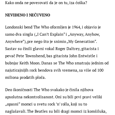
Kako onda ne poverovati da je on tu, iza ćoška?
NEVIĐENO I NEČUVENO 
Londonski bend The Who oformljen je 1964, i objavio je 
samo dva singla („I Can’t Explain“ i „Anyway, Anyhow, 
Anywhere“), pre nego što je snimio „My Generation“. 
Sastav su činili glavni vokal Roger Daltrey, gitarista i 
pevač Pete Townshend, bas gitarista John Entwistle i 
bubnjar Keith Moon. Danas se The Who smatraju jednim od 
najuticajnijih rock bendova svih vremena, sa više od 100 
miliona prodatih ploča.
Deo ikoničnosti The Who svakako je činila njihova 
apsolutna nekontrolisanost. Oni su bili prvi pravi veliki 
„opasni“ momci u svetu rock ’n’ rolla, koji su to 
naglašavali. The Beatles su bili dragi momci iz komšiluka, 