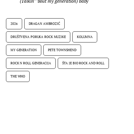
(Talkin’ ’bout my generation) baby
2026
DRAGAN AMBROZIĆ
DRUŠTVENA PORUKA ROCK MUZIKE
KOLUMNA
MY GENERATION
PETE TOWNSHEND
ROCK N ROLL GENERACIJA
ŠTA JE BIO ROCK AND ROLL
THE WHO