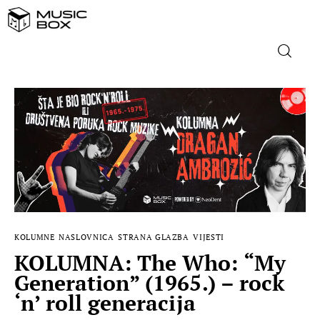
NASLOVNICA
DOMAĆA GLAZBA
STRANA GLAZBA
FILM
KOLUMNE
NASLOVNICA
STRANA GLAZBA
VIJESTI
MUSIC BOX
KOLUMNA: The Who: “My
Generation” (1965.) – rock
‘n’ roll generacija