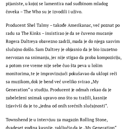
pijaniste, u kojoj se lamentira nad sudbinom mladog 
čoveka – The Who su je izvodili i uživo.
Producent Shel Talmy – takođe Amerikanac, već poznat po 
radu sa The Kinks – insistirao je da se čuveno mucanje 
Rogera Daltreya obavezno zadrži, mada je do njega sasvim 
slučajno došlo. Sam Daltrey je objasnio da je bio izuzetno 
nervozan na snimanju, jer nije stigao da proba kompoziciju, 
a potom sve vreme nije sebe čuo šta peva u lošim 
monitorima, te je improvizujući pokušavao da uklopi reči 
sa muzikom, dok je bend već uveliko svirao „My 
Generation“ u studiju. Producent je odmah rekao da je 
zabeleženi snimak upravo ono što su tražili, kasnije 
izjavivši da je to „jedna od onih srećnih slučajnosti“.
Townshend je u intervjuu za magazin Rolling Stone, 
dvadeset godina kasnije, zaključio da je „My Generation“ 