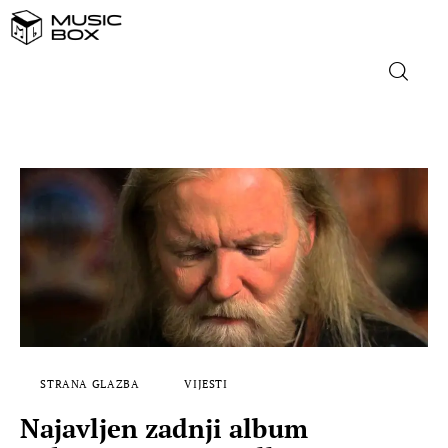
NASLOVNICA
DOMAĆA GLAZBA
STRANA GLAZBA
FILM
MUSIC BOX
STRANA GLAZBA
VIJESTI
Najavljen zadnji album